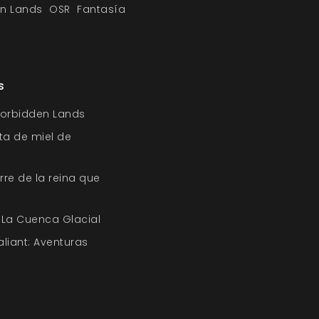
n Lands
OSR
Fantasía
s
Forbidden Lands
pta de miel de
orre de la reina que
 La Cuenca Glacial
aliant: Aventuras