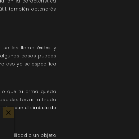
l en la característica
útil, también obtendrás
es se les llama
éxitos
y
n algunos casos puedes
o eso ya se especifica
do o que tu arma queda
 decides forzar la tirada
ados con el símbolo de
a habilidad o un objeto