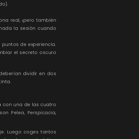
do).
ona real, ¡pero también
inada la sesión cuando
 puntos de experiencia.
mbiar el secreto oscuro
deberían dividir en dos
inta.
da con una de las cuatro
son Pelea, Perspicacia,
je. Luego coges tantos