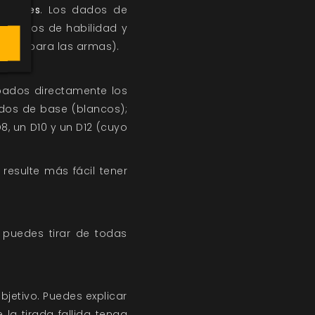
ferentes
. Los dados de
an dados de habilidad y
ente para las armas).
bados directamente los
dos de base (blancos);
8, un D10 y un D12 (cuyo
resulte más fácil tener
, puedes tirar de todas
bjetivo. Puedes explicar
la tirada fallida tenga