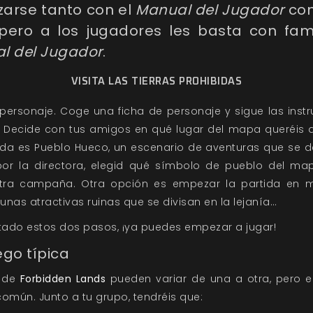
izarse tanto con el
Manual del Jugador
com
 pero a los jugadores les basta con fami
l del Jugador
.
VISITA LAS TIERRAS PROHIBIDAS
 personaje. Coge una ficha de personaje y sigue las instr
. Decide con tus amigos en qué lugar del mapa queréis 
da es Pueblo Hueco, un escenario de aventuras que se d
r la directora, elegid qué símbolo de pueblo del map
tra campaña. Otra opción es empezar la partida en me
nas atractivas ruinas que se divisan en la lejanía…
do estos dos pasos, ¡ya puedes empezar a jugar!
ego típica
o de
Forbidden Lands
pueden variar de una a otra, pero e
mún. Junto a tu grupo, tendréis que: