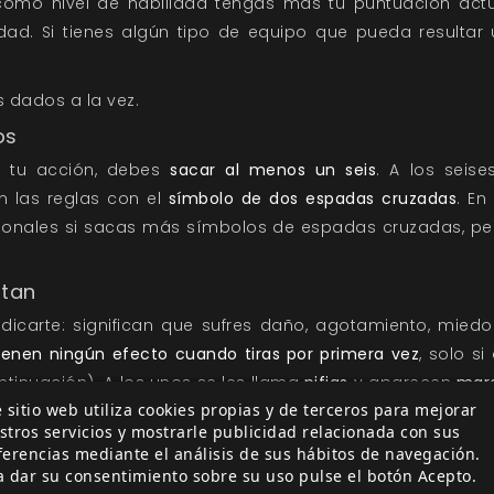
omo nivel de habilidad tengas más tu puntuación actua
dad. Si tienes algún tipo de equipo que pueda resultar 
s dados a la vez.
os
to tu acción, debes
sacar al menos un seis
. A los seis
 las reglas con el
símbolo de dos espadas cruzadas
. E
cionales si sacas más símbolos de espadas cruzadas, per
stan
dicarte: significan que sufres daño, agotamiento, mie
ienen ningún efecto cuando tiras por primera vez
, solo si
ontinuación). A los unos se les llama
pifias
y aparecen
marc
 sitio web utiliza cookies propias y de terceros para mejorar
stros servicios y mostrarle publicidad relacionada con sus
ferencias mediante el análisis de sus hábitos de navegación.
a dar su consentimiento sobre su uso pulse el botón Acepto.
dado que hayas tirado proceda de una característica, un