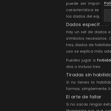
Pol
puede ser importante
característica se llam
los dados del equipo 
Dados específicos
Hay un set de dados e
símbolos necesarios. 
tres, dados de habilida
uso se explica más ade
Puedes jugar a
Forbid
dos o incluso tres.
Tiradas sin habilid
Si no tienes la habili
formas: simplemente, t
El arte de fallar
Si no sacas ningún éxit
libremente por qué con