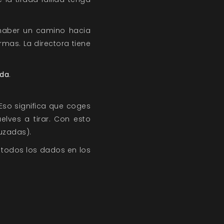
 haber un camino hacia
rmas. La directora tiene
ada
.
Eso significa que coges
elves a tirar. Con esto
uzadas).
r todos los dados en los