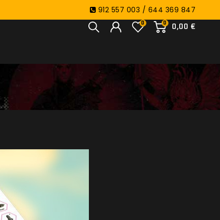
912 557 003 / 644 369 847
0
0
0,00 €