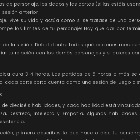
as de personaje, los dados y las cartas (si las estáis usan
 sesión anterior
naje. Vive su vida y actúa como si se tratase de una pers
ompe los límites de tu personaje! Hay que dar por term
de la sesión. Debatid entre todos qué acciones merecen
iar tu relación con los demás personajes y si quieres ca
pica dura 3-4 horas. Las partidas de 5 horas o más se 
: cada parte corta cuenta como una sesión de juego dist
s
l de dieciséis habilidades, y cada habilidad está vincula
leza, Destreza, Intelecto y Empatía. Algunas habilidades 
esistencia.
cción, primero describes lo que hace o dice tu persona