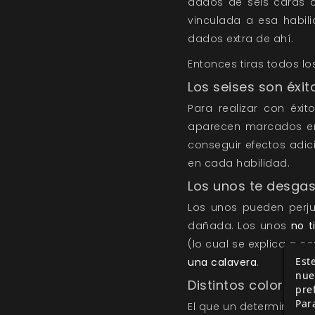
dados de seis caras c
vinculada a esa habili
dados extra de ahí.
Entonces tiras todos lo
Los seises son éxit
Para realizar con éxi
aparecen marcados en
conseguir efectos adi
en cada habilidad.
Los unos te desga
Los unos pueden perju
dañada. Los unos
no t
(lo cual se explica a c
Este
una calavera
.
nue
Distintos colores
pre
Par
El que un determinado 