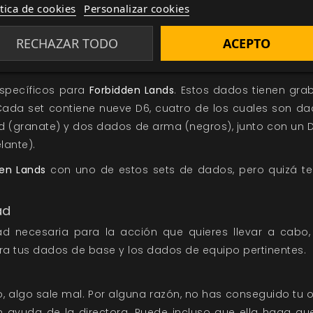
ítica de cookies
Personalizar cookies
. Por esa razón, deberías
usar dados de tres colores di
an dados de base, los dados de las habilidades se llam
RECHAZAR TODO
ACEPTO
se llaman dados de equipo o dados de arma (específicam
specíficos para
Forbidden Lands
. Estos dados tienen gra
Cada set contiene nueve D6, cuatro de los cuales son da
d (granate) y dos dados de arma (negros), junto con un D
lante).
den Lands
con uno de estos sets de dados, pero quizá te 
ad
dad necesaria para la acción que quieres llevar a cabo
ira tus dados de base y los dados de equipo pertinentes.
o, algo sale mal. Por alguna razón, no has conseguido tu o
 ayuda de la directora. Puede incluso que ella haga que 