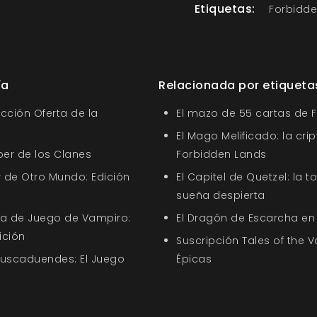
Etiquetas:
Forbidde
ía
Relacionada por etiqueta
ección Oferta de la
El mazo de 55 cartas de 
El Mago Melificado: la cri
ber de los Clanes
Forbidden Lands
 de Otro Mundo: Edición
El Capitel de Quetzel: la t
sueña despierta
uía de Juego de Vampiro:
El Dragón de Escarcha en
ición
Suscripción Tales of the V
Buscaduendes: El Juego
Épicas