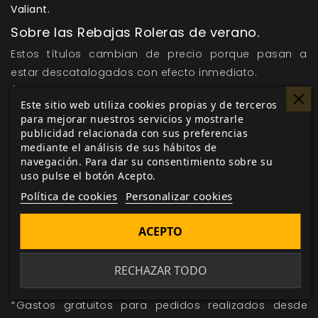
Valiant.
Sobre las Rebajas Roleras de verano.
Estos títulos cambian de precio porque pasan a
estar descatalogados con efecto inmediato.
Últimas unidades: la oferta solo es válida hasta fin de
Este sitio web utiliza cookies propias y de terceros
existencias.
para mejorar nuestros servicios y mostrarle
Esta promoción no es acumulable con otras ofertas,
publicidad relacionada con sus preferencias
como el descuento en ediciones físicas por la
mediante el análisis de sus hábitos de
navegación. Para dar su consentimiento sobre su
compra de ediciones digitales.
uso pulse el botón Acepto.
Debido a la cantidad de pedidos puede variar la
Política de cookies
Personalizar cookies
fecha de entrega.
Últimas unidades: algunos títulos pueden llegar sin
ACEPTO
retractilar. No se admiten devoluciones por ese
motivo.
RECHAZAR TODO
Incluyen copia digital gratuita.
*Gastos gratuitos para pedidos realizados desde