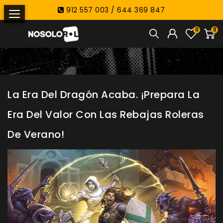
912 557 003 / 644 369 847
0
0
La Era Del Dragón Acaba. ¡Prepara La
Era Del Valor Con Las Rebajas Roleras
De Verano!