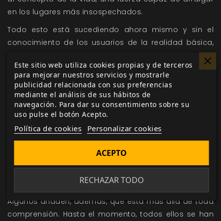
en los lugares más insospechados.
Todo esto está sucediendo ahora mismo y sin el
conocimiento de los usuarios de la realidad básica,
salvo por unas pocas excepciones. La mayoría solo
Este sitio web utiliza cookies propias y de terceros
considera a la libélula alguna nueva especie de virus
para mejorar nuestros servicios y mostrarle
informático muy sofisticado, pero unos pocos
publicidad relacionada con sus preferencias
talentos, usuarios muy especiales que tras advertir el
mediante el análisis de sus hábitos de
navegación. Para dar su consentimiento sobre su
fenómeno han tratado de alertar de su hallazgo,
uso pulse el botón Acepto.
sospechan que se trata de un ser único capaz de
Política de cookies
Personalizar cookies
mutar y de hacer réplicas de sí mismo.
Esta minoría afirma que la libélula es el resultado de
ACEPTO
la evolución natural de los seres digitales, un proceso
que se produce como consecuencia del nivel de
RECHAZAR TODO
complejidad alcanzado por las redes de información.
Algunos añaden, además, que está más allá de toda
comprensión. Hasta el momento, todos ellos se han