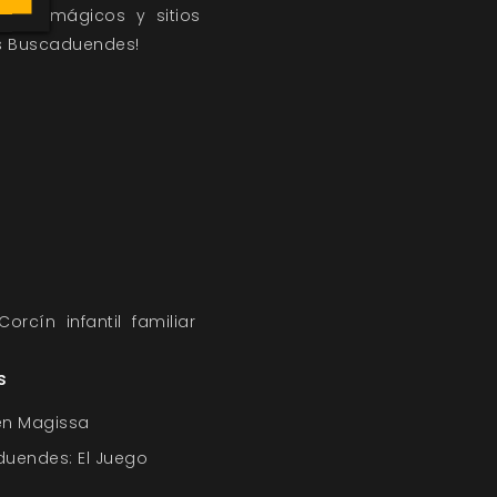
etos mágicos y sitios
os Buscaduendes!
 Corcín
infantil
familiar
s
en Magissa
duendes: El Juego