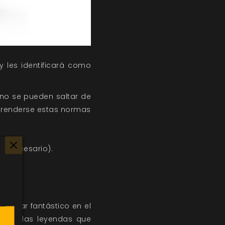
y les identificará como
 no se pueden saltar de
prenderse estas normas
te necesario).
.
.
n lugar fantástico en el
ta de las leyendas que