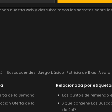
Aquí se esconden duendes, brujas, hadas, magos, obj
sitando nuestra web y descubre todos los secretos sobre l
:
Buscaduendes
Juego básico
Patricia de Blas
Álvaro
ía
Relacionada por etiqueta
ferta de la Semana
Los puntos de remiendo 
ección Oferta de la
¿Qué contiene Los Busca
de Rol?