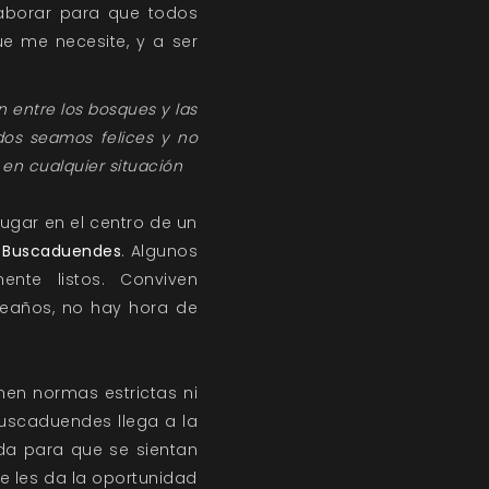
aborar para que todos
e me necesite, y a ser
n entre los bosques y las
dos seamos felices y no
en cualquier situación
lugar en el centro de un
s Buscaduendes
. Algunos
nte listos. Conviven
eaños, no hay hora de
nen normas estrictas ni
uscaduendes llega a la
ida para que se sientan
e les da la oportunidad