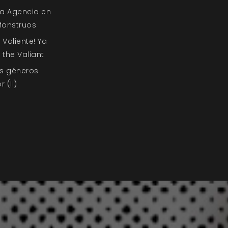
la Agencia en
Monstruos
 Valiente! Ya
 the Valiant
os géneros
 (II)