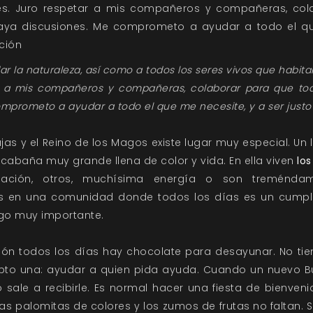
es. Juro respetar a mis compañeros y compañeras, col
aya discusiones. Me comprometo a ayudar a todo el qu
ación
r la naturaleza, así como a todos los seres vivos que habita
r a mis compañeros y compañeras, colaborar para que to
mprometo a ayudar a todo el que me necesite, y a ser justo 
rujas y el Reino de los Magos existe lugar muy especial. Un 
 cabaña muy grande llena de color y vida. En ella viven
lo
ación, otros, muchísima energía o son treméndame
os en una comunidad donde todos los días es un cumpl
lgo muy importante.
ón todos los días hay chocolate para desayunar. No tie
epto una: ayudar a quien pida ayuda. Cuando un nuevo B
ale a recibirle. Es normal hacer una fiesta de bienven
s palomitas de colores y los zumos de frutas no faltan. S