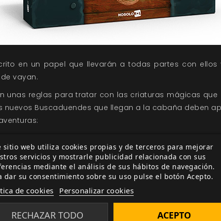
ito en un papel que llevarán a todas partes con ellos 
de vayan.
n unas reglas para tratar con las criaturas mágicas que
s nuevos Buscaduendes que llegan a la cabaña deben a
 aventuras:
ingún concepto a los seres mágicos (si no es estrictamen
 sitio web utiliza cookies propias y de terceros para mejorar
stros servicios y mostrarle publicidad relacionada con sus
ido su trato con un mago o bruja, se le dejará en libertad
ferencias mediante el análisis de sus hábitos de navegación.
omesa a un duende, se deberá cumplir cueste lo que cueste
a dar su consentimiento sobre su uso pulse el botón Acepto.
caduendes es secreto.
ítica de cookies
Personalizar cookies
uego de rol de
Patricia de Blas
y
Álvaro Corcín
, encontrarás u
RECHAZAR TODO
ACEPTO
y donde vivirás aventuras como si fueras el protagonis