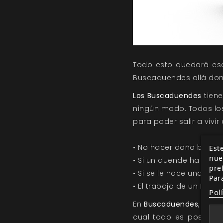
Todo esto quedará escr
Buscaduendes allá don
Los Buscaduendes
tiene
ningún modo. Todos lo
para poder salir a vivir
• No hacer daño bajo n
Este
nue
• Si un duende ha cumpl
pre
• Si se le hace una pr
Par
• El trabajo de un Bus
Pol
En
Buscaduendes
, el j
cual todo es posible 