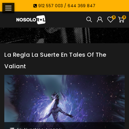
912 557 003 / 644 369 847
0
0
La Regla La Suerte En Tales Of The
Valiant