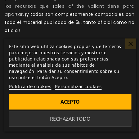
los recursos que Tales of the Valiant tiene para
aportar,
¡y todos son completamente compatibles con
todo el material publicado de 5E, tanto oficial como no
oficial!
Sigue de cerca todas las novedades y avances
Este sitio web utiliza cookies propias y de terceros
sobre
Tales of the Valiant
y otros de tus juegos y
para mejorar nuestros servicios y mostrarle
suplementos favoritos mediante la sección
publicidad relacionada con sus preferencias
mediante el análisis de sus hábitos de
de
noticias
y
desarrollo
de nuestra web, suscríbete
navegación. Para dar su consentimiento sobre su
al
boletín de novedades
para no perderte nada.
uso pulse el botón Acepto.
Sé audaz. Sé intrépido. ¡Sé valiente!
Política de cookies
Personalizar cookies
ACEPTO
Me gusta esto
RECHAZAR TODO