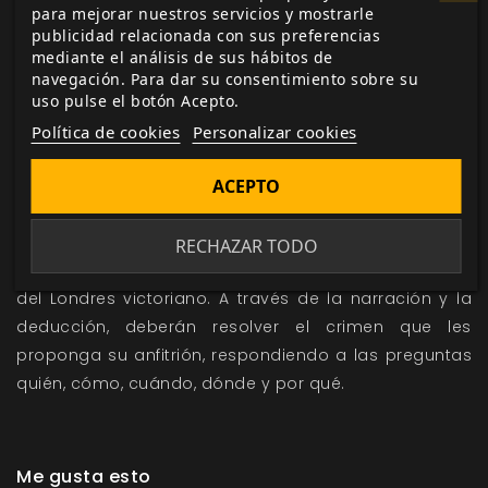
para mejorar nuestros servicios y mostrarle
construir (pagando de su propio bolsillo) un pedestal
publicidad relacionada con sus preferencias
conmemorativo en la isla Bedloe, para recordar por
mediante el análisis de sus hábitos de
siempre el suceso. No ha trascendido la cifra exacta,
navegación. Para dar su consentimiento sobre su
pero en total fueron miles los dólares que se
uso pulse el botón Acepto.
recaudaron y ningún esfuerzo se escatimó para la
Política de cookies
Personalizar cookies
resolver la cuestión lo antes posible.
ACEPTO
El Club de los Martes
es un juego narrativo en el que
de tres a seis jugadores asumen el papel de
RECHAZAR TODO
«detectives de sillón» y uno el de anfitrión en la época
del Londres victoriano. A través de la narración y la
deducción, deberán resolver el crimen que les
proponga su anfitrión, respondiendo a las preguntas
quién, cómo, cuándo, dónde y por qué.
Me gusta esto