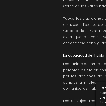
necesitas saber dónde
Cerca de las vallas ha
Tabús: las tradiciones
atravesar. Esto se apli
Cabaña de la Cima (ver
evita que animales va
encontrarse con vigilan
La capacidad del habla
Los animales mutante
palabras os fueron ens
por los ancianos de la
sonidos animales tamb
Este
comunicaros; hablar por
nue
pre
Los Salvajes: Los mu
Par