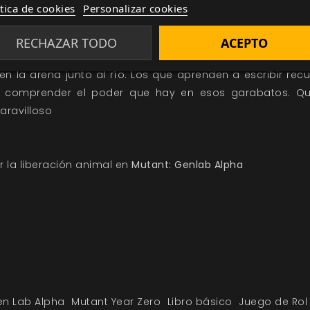
dían hablar como vosotros, solo con ruidos animales.
ítica de cookies
Personalizar cookies
ejas costumbres. Los animales que hablan con claridad p
nseguir así sus objetivos. Muchos de los que ostentan el 
RECHAZAR TODO
ACEPTO
 Algunos también han comenzado a escribir, usando extra
en la arena junto al río. Los que aprenden a escribir rec
 comprender el poder que hay en esos garabatos. Qu
ravilloso
or la liberación animal en
Mutant: Genlab Alpha
en Lab Alpha
Mutant Year Zero
Libro básico
Juego de Rol