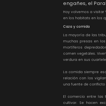
engañes, el Paraí
Hoy volvemos a visitar 
en los habitats en los 
Caza y comida
La mayoría de las trib
muchas presas en los 
mortíferos depredadore
comen vegetales. Viven 
verdura en sus cuartel
La comida siempre esca
relación con los vigil
una fuente de conflicto
El comercio entre las
cultivar. Se hacen ex