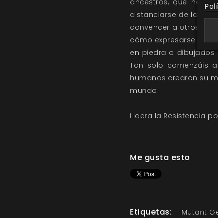
ancestros, que no po
Pol
distanciarse de las vi
convencer a otros y co
cómo expresarse bien.
en piedra o dibujados 
Tan solo comenzáis a
humanos crearon su ma
mundo.
Lidera la Resistencia p
Me gusta esto
Etiquetas:
Mutant G