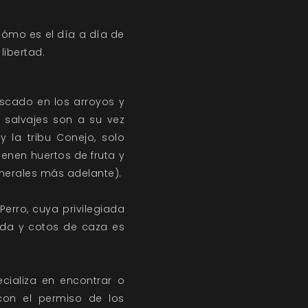
 cómo es el día a día de
libertad.
escado en los arroyos y
 salvajes son a su vez
y la tribu Conejo, solo
ienen huertos de fruta y
nerales más adelante).
erro, cuya privilegiada
mida y cotos de caza es
cializa en encontrar o
 con el permiso de los