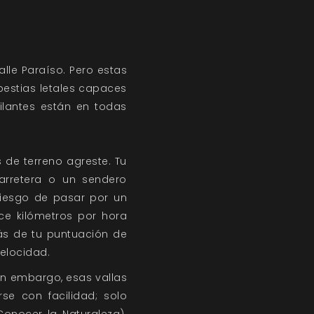
lle Paraíso. Pero estas
 bestias letales capaces
ilantes están en todas
 de terreno agreste. Tu
carretera o un sendero
riesgo de pasar por un
ce kilómetros por hora
más de tu puntuación de
elocidad.
in embargo, esas vallas
e con facilidad; solo