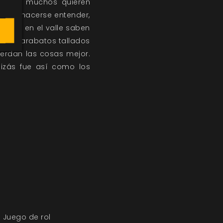
 Ahora muchos quieren
ueden hacerse entender,
poder en el valle saben
ños garabatos tallados
uerdan las cosas mejor.
izás fue así como los
Juego de rol