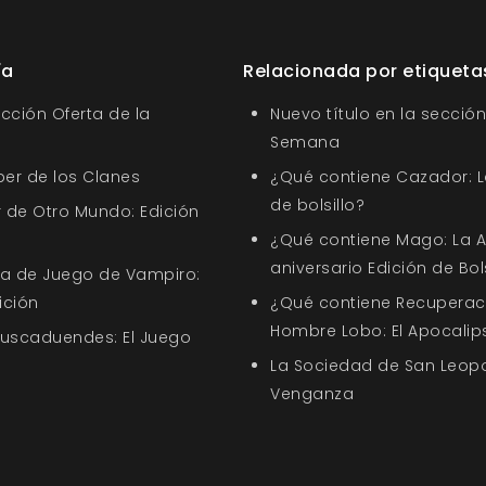
ía
Relacionada por etiqueta
ección Oferta de la
Nuevo título en la sección
Semana
ber de los Clanes
¿Qué contiene Cazador: L
de bolsillo?
 de Otro Mundo: Edición
¿Qué contiene Mago: La A
aniversario Edición de Bols
uía de Juego de Vampiro:
ición
¿Qué contiene Recuperació
Hombre Lobo: El Apocalip
Buscaduendes: El Juego
La Sociedad de San Leopo
Venganza