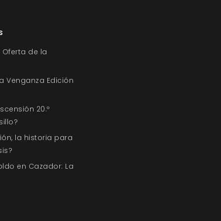
s
 Oferta de la
a Venganza Edición
scensión 20.º
illo?
n, la historia para
sis?
ldo en Cazador: La