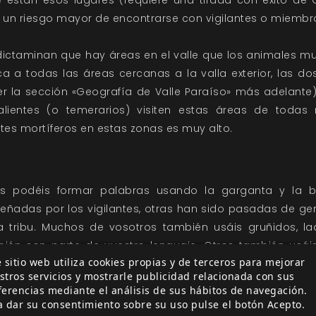
 están esos lugares (requiere una tirada con éxito de C
y un riesgo mayor de encontrarse con vigilantes o miembro
 dictaminan que hay áreas en el valle que los animales 
ca a todas las áreas cercanas a la valla exterior, las d
 la sección «Geografía de Valle Paraíso» más adelante)
lientes (o temerarios) visiten estas áreas de todas
tes mortíferos en estas zonas es muy alto.
s podéis formar palabras usando la garganta y la 
eñadas por los vigilantes, otras han sido pasadas de g
 tribu. Muchos de vosotros también usáis gruñidos, lad
ién son parte de vuestro lenguaje. Otros también usá
 sitio web utiliza cookies propias y de terceros para mejorar
 señas es silencioso y especialmente útil para cazar y lu
stros servicios y mostrarle publicidad relacionada con sus
ferencias mediante el análisis de sus hábitos de navegación.
tantes animales más ancianos a veces hablan de los S
a dar su consentimiento sobre su uso pulse el botón Acepto.