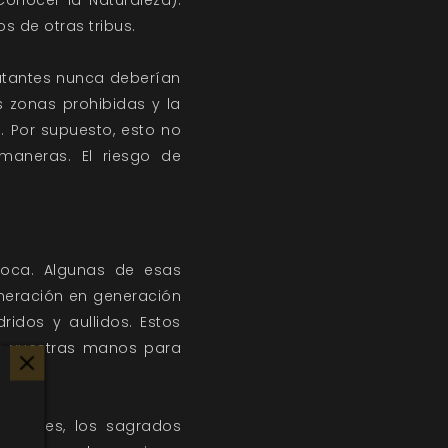
onocer la Naturaleza).
s de otras tribus.
mutantes nunca deberían
os zonas prohibidas y la
. Por supuesto, esto no
 maneras. El riesgo de
boca. Algunas de esas
eneración en generación
ridos y aullidos. Estos
is vuestras manos para
char.
alvajes, los sagrados