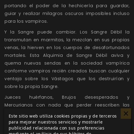
portando el poder de la hechicería para guardar,
guiar y realizar milagros oscuros imposibles incluso
para los vampiros.
Y la Sangre puede cambiar. Los Sangre Débil la
transmutan en marmitas, la mezclan en sus propias
venas, la hierven en los cuerpos de desafortunados
mortales. Esta Alquimia de Sangre Débil aviva y
quema nuevas sendas en la sociedad vampírica
conforme vampiros recién creados buscan cualquier
ventaja sobre los Vástagos que los destruirían y
sobre la propia Sangre.
Jueces huérfanos, Brujos desesperados y
Mercurianos con nada que perder reescriben las
reglas del arte en estas noches del siglo xxi,
Este sitio web utiliza cookies propias y de terceros
escupiendo nuevos nombres y leyes en sus Sellos de
para mejorar nuestros servicios y mostrarle
publicidad relacionada con sus preferencias
Sangre.
mediante el análisis de sus hábitos de