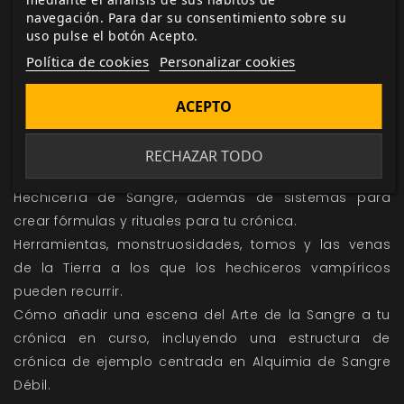
Este libro presenta la Hechicería de Sangre y la
navegación. Para dar su consentimiento sobre su
uso pulse el botón Acepto.
Alquimia de Sangre Débil para Vampiro: La
Política de cookies
Personalizar cookies
Mascarada.
Sellos de Sangre
incluye:
ACEPTO
La escena rubescente en crónicas del siglo xxi: quién
compra, quién vende, quién caza y quién espera.
RECHAZAR TODO
Docenas de nuevas fórmulas alquímicas y rituales de
Hechicería de Sangre, además de sistemas para
crear fórmulas y rituales para tu crónica.
Herramientas, monstruosidades, tomos y las venas
de la Tierra a los que los hechiceros vampíricos
pueden recurrir.
Cómo añadir una escena del Arte de la Sangre a tu
crónica en curso, incluyendo una estructura de
crónica de ejemplo centrada en Alquimia de Sangre
Débil.