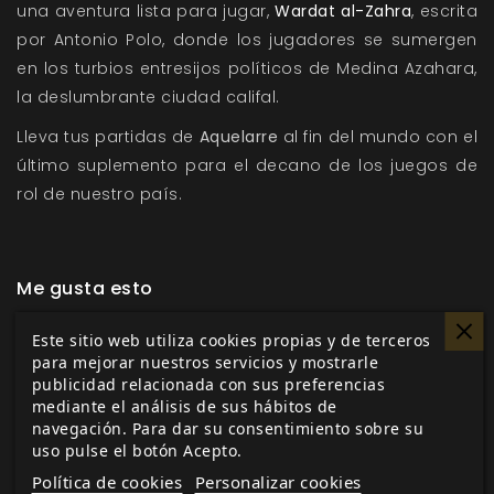
una aventura lista para jugar,
Wardat al-Zahra
, escrita
por Antonio Polo, donde los jugadores se sumergen
en los turbios entresijos políticos de Medina Azahara,
la deslumbrante ciudad califal.
Lleva tus partidas de
Aquelarre
al fin del mundo con el
último suplemento para el decano de los juegos de
rol de nuestro país.
Me gusta esto
Este sitio web utiliza cookies propias y de terceros
para mejorar nuestros servicios y mostrarle
publicidad relacionada con sus preferencias
mediante el análisis de sus hábitos de
Etiquetas:
Aquelarre 999
Aquelarre
Suplemento
navegación. Para dar su consentimiento sobre su
aventuras
Aventura
Ricard Ibañez
Jaime García
uso pulse el botón Acepto.
Mendoza
juego de rol demoníaco medieval
Edad
Política de cookies
Personalizar cookies