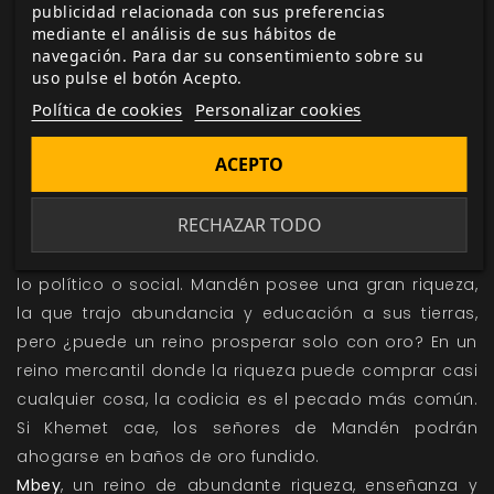
publicidad relacionada con sus preferencias
las personas que lo llaman hogar. Su gobernante, la
mediante el análisis de sus hábitos de
sabia y justa Reina Azul, lo protege de los enemigos
navegación. Para dar su consentimiento sobre su
uso pulse el botón Acepto.
que le pellizcan los talones como chacales alrededor
Política de cookies
Personalizar cookies
de un león moribundo. Los verdaderos necios son
aquellos que consideran que los desiertos son tierras
ACEPTO
baldías.
Manden Kurufaba
es la corona de oro de Ifri, o eso es
RECHAZAR TODO
lo que su gente quiere que el mundo crea. El
orgulloso y opulento reino se cree el centro de todo
lo político o social. Mandén posee una gran riqueza,
la que trajo abundancia y educación a sus tierras,
pero ¿puede un reino prosperar solo con oro? En un
reino mercantil donde la riqueza puede comprar casi
cualquier cosa, la codicia es el pecado más común.
Si Khemet cae, los señores de Mandén podrán
ahogarse en baños de oro fundido.
Mbey
, un reino de abundante riqueza, enseñanza y