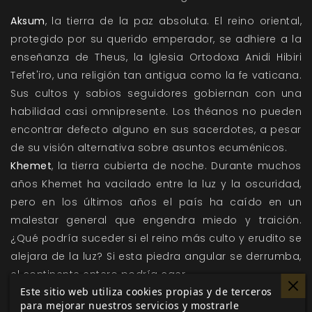
Aksum
, la tierra de la paz absoluta. El reino oriental,
protegido por su querido emperador, se adhiere a la
enseñanza de Theus, la Iglesia Ortodoxa Anidi Hibiri
Tefet'iro, una religión tan antigua como la fe vaticana.
Sus cultos y sabios seguidores gobiernan con una
habilidad casi omnipresente. Los théanos no pueden
encontrar defecto alguno en sus sacerdotes, a pesar
de su visión alternativa sobre asuntos ecuménicos.
Khemet
, la tierra cubierta de noche. Durante muchos
años Khemet ha vacilado entre la luz y la oscuridad,
pero en los últimos años el país ha caído en un
malestar general que engendra miedo y traición.
¿Qué podría suceder si el reino más culto y erudito se
alejara de la luz? Si esta piedra angular se derrumba,
el continente entero podría caer.
Este sitio web utiliza cookies propias y de terceros
Magreb
, la joya del desierto, deslumbra a quien la ve.
para mejorar nuestros servicios y mostrarle
Este rico reino del desierto es un misterio incluso para