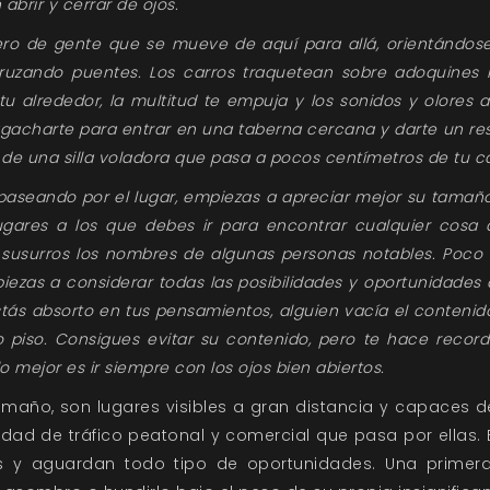
 abrir y cerrar de ojos.
ro de gente que se mueve de aquí para allá, orientándose 
ruzando puentes. Los carros traquetean sobre adoquines 
tu alrededor, la multitud te empuja y los sonidos y olores 
charte para entrar en una taberna cercana y darte un respi
e una silla voladora que pasa a pocos centímetros de tu c
paseando por el lugar, empiezas a apreciar mejor su tamaño
ugares a los que debes ir para encontrar cualquier cosa
 susurros los nombres de algunas personas notables. Poco 
ezas a considerar todas las posibilidades y oportunidades
s estás absorto en tus pensamientos, alguien vacía el conten
piso. Consigues evitar su contenido, pero te hace record
lo mejor es ir siempre con los ojos bien abiertos.
amaño, son lugares visibles a gran distancia y capaces de
idad de tráfico peatonal y comercial que pasa por ellas. 
 y aguardan todo tipo de oportunidades. Una primera 