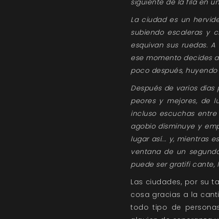
siguiente de la fila en un
La ciudad es un hervide
subiendo escaleras y c
esquivan sus ruedas. A 
ese momento decides aga
poco después, huyendo d
Después de varios días 
peores y mejores, de l
incluso escuchas entre
agobio disminuye y empi
lugar así... y, mientra
ventana de un segundo 
puede ser gratifi cante, 
Las ciudades, por su t
cosa gracias a la cant
todo tipo de personas