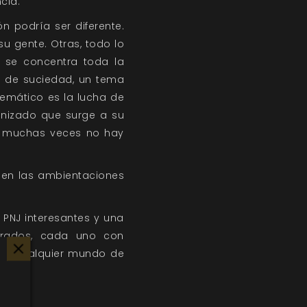
cia.
n podría ser diferente.
u gente. Otras, todo lo
e se concentra toda la
s de suciedad, un tema
emático es la lucha de
anizado que surge a su
 y muchas veces no hay
s en las ambientaciones
 PNJ interesantes y una
nerados, cada uno con
e de cualquier mundo de