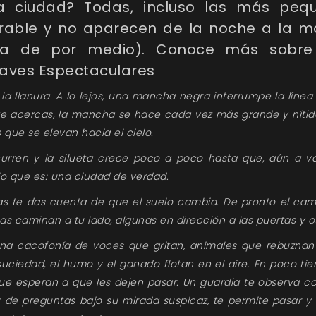
a ciudad? Todas, incluso las más pequ
rable y no aparecen de la noche a la 
a de por medio). Conoce más sobre 
laves Espectaculares
la llanura. A lo lejos, una mancha negra interrumpe la línea 
 te acercas, la mancha se hace cada vez más grande y nítid
s que se elevan hacia el cielo.
curren y la silueta crece poco a poco hasta que, aún a var
lo que es: una ciudad de verdad.
s te das cuenta de que el suelo cambia. De pronto el cam
as caminan a tu lado, algunas en dirección a las puertas y ot
una cacofonía de voces que gritan, animales que rebuznan 
 suciedad, el humo y el ganado flotan en el aire. En poco 
e esperan a que les dejen pasar. Un guardia te observa c
de preguntas bajo su mirada suspicaz, te permite pasar y