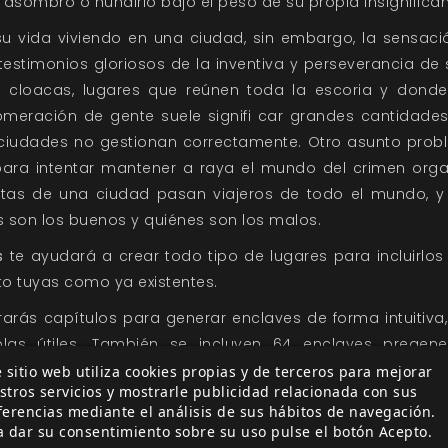
asombro o hundirlo bajo el peso de su propia insignifican
su vida viviendo en una ciudad, sin embargo, la sensació
estimonios gloriosos de la inventiva y perseverancia de s
n cloacas, lugares que reúnen toda la escoria y dond
meración de gente suele signifi car grandes cantidade
iudades no gestionan correctamente. Otro asunto probl
 para intentar mantener a raya el mundo del crimen org
ertas de una ciudad pasan viajeros de todo el mundo,
 son los buenos y quiénes son los malos.
s
te ayudará a crear todo tipo de lugares para incluirlo
to tuyas como ya existentes.
arás capítulos para generar enclaves de forma intuitiva,
las útiles. También se incluyen 64 enclaves prege
izadas y un mapa a todo color, listos para formar part
 sitio web utiliza cookies propias y de terceros para mejorar
stros servicios y mostrarle publicidad relacionada con sus
ferencias mediante el análisis de sus hábitos de navegación.
a dar su consentimiento sobre su uso pulse el botón Acepto.
 hacer realidad los lugares encerrados en tu imaginación.