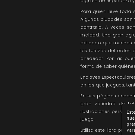
alguien de esperanza y 
Para quien lleve toda 
Algunas ciudades son t
contrario. A veces so
maldad. Una gran aglo
delicado que muchas c
las fuerzas del orden
alrededor. Por las pu
forma de saber quiénes
Enclaves Espectaculare
en las que juegues, tan
En sus páginas encontr
gran variedad de tab
ilustraciones personal
Este
nue
juego.
pre
Par
Utiliza este libro para