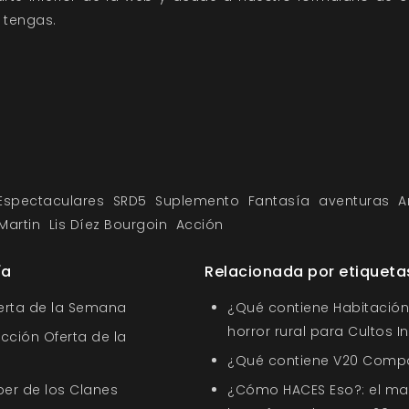
 tengas.
Espectaculares
SRD5
Suplemento
Fantasía
aventuras
A
Martin
Lis Díez Bourgoin
Acción
ía
Relacionada por etiqueta
ferta de la Semana
¿Qué contiene Habitación 
horror rural para Cultos 
ección Oferta de la
¿Qué contiene V20 Comp
ber de los Clanes
¿Cómo HACES Eso?: el ma