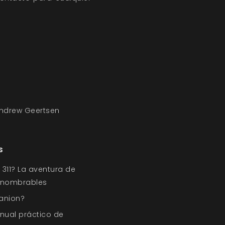
ndrew Geertsen
s
311? La aventura de
Innombrables
anion?
nual práctico de