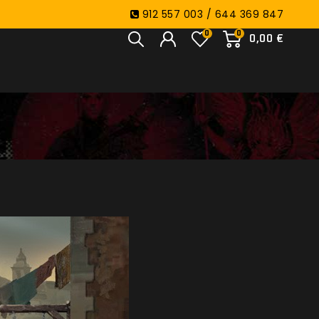
912 557 003 / 644 369 847
0
0
0,00 €