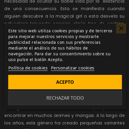
necesidad de ocultar su doble vida por la existencia
de una consecuencia. Esta se manifiesta cuando
alguien descubre a la magical girl o esta desvela su
naturaleza trayendo consigo algún tipo de castigo,
Este sitio web utiliza cookies propias y de terceros
sufrimiento o problema, lo que hace que deba ser
para mejorar nuestros servicios y mostrarle
mantenido en secreto salvo con otros seres
publicidad relacionada con sus preferencias
mágicos.
mediante el análisis de sus hábitos de
navegación. Para dar su consentimiento sobre su
CONSIGUE MAHŌ SHŌJO
uso pulse el botón Acepto.
Política de cookies
Personalizar cookies
Mahō Shōjo
está diseñado para contar historias del
ACEPTO
género mahō shōjo, nacido del manga y el anime
japoneses. En Mahō shōjo cada jugador asume el
RECHAZAR TODO
papel de una magical girl, similares a los
protagonistas de historias como la que podemos
encontrar en muchos animes y mangas. A lo largo de
los años, este género ha creado pequeñas variantes