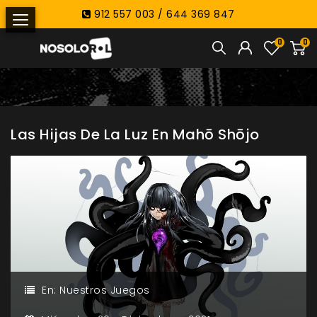
912 557 003 / 644 369 847
0
0
Las Hijas De La Luz En Mahō Shōjo
En:
Nuestros Juegos