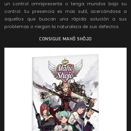
un control omnipresente o tenga mundos bajo su
control. Su presencia es mas sutil, acercándose a
aquellos que buscan una rápida solución a sus
problemas o niegan la naturaleza de sus defectos.
CONSIGUE MAHŌ SHŌJO