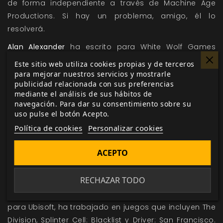
de forma independiente a través de Machine Age
Productions. Si hay un problema, amigo, él lo
resolverá.
Alan Alexander
ha escrito para White Wolf Games
Studio y Onyx Path Publishing desde 2005 y ha
Este sitio web utiliza cookies propias y de terceros
contribuido con material para la mayoría de libros en
para mejorar nuestros servicios y mostrarle
publicidad relacionada con sus preferencias
la línea Exaltado, así como en numerosos libros de
mediante el análisis de sus hábitos de
Crónicas de Tinieblas y Scion. Cuando no está
navegación. Para dar su consentimiento sobre su
escribiendo ni jugando a una de sus crónicas en
uso pulse el botón Acepto.
curso, practica la abogacía en Oxford, Misisipi, donde
Política de cookies
Personalizar cookies
está especializado en bancarrotas. Orgulloso de su
fornido físico dionisíaco, es también un excelente
ACEPTO
chef, especializado tanto en cocina italiana como
tradicional sureña.
RECHAZAR TODO
Richard Dansky
, el escritor principal de Tom Clancy
para Ubisoft, ha trabajado en juegos que incluyen The
Division, Splinter Cell: Blacklist y Driver: San Francisco.