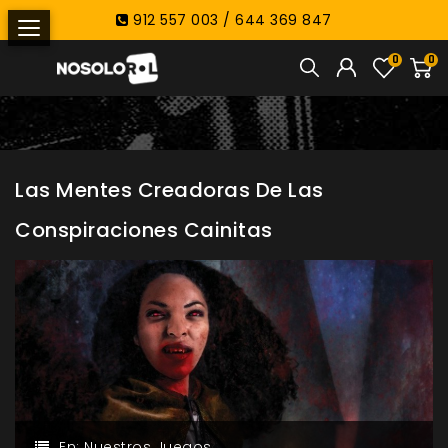
912 557 003 / 644 369 847
0
0
Las Mentes Creadoras De Las
Conspiraciones Cainitas
En:
Nuestros Juegos