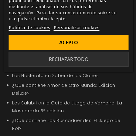
publicidad relacionada con sus preferencias
mediante el análisis de sus hábitos de
navegación. Para dar su consentimiento sobre su
Etiquetas:
El Resurgir del Dragón
El Resurgir del
uso pulse el botón Acepto.
Dragón
juego básico
Fantasía
SDR
Dragones
Política de cookies
Personalizar cookies
Mazmorras
Épica fantástica
Colectivo 9
Dungeons
Voldor
Hipótido
Ana Navalón
ACEPTO
En la misma categoría
RECHAZAR TODO
Nuevo título en la sección Oferta de la Semana
Los Nosferatu en Saber de los Clanes
¿Qué contiene Amor de Otro Mundo: Edición
Deluxe?
Los Salubri en la Guía de Juego de Vampiro: La
Mascarada 5ª edición
¿Qué contiene Los Buscaduendes: El Juego de
Rol?