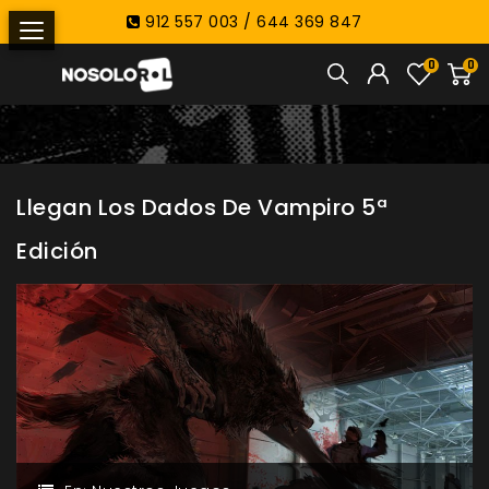
912 557 003 / 644 369 847
0
0
Llegan Los Dados De Vampiro 5ª
Edición