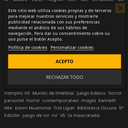
VampiroV5
.
Este sitio web utiliza cookies propias y de terceros
2 dados (d10) negros normales.
para mejorar nuestros servicios y mostrarle
5 dados de Ansia (d10) rojos con los símbolos de
publicidad relacionada con sus preferencias
mediante el análisis de sus hábitos de
VampiroV5
.
navegación. Para dar su consentimiento sobre su
uso pulse el botón Acepto.
Política de cookies
Personalizar cookies
Me gusta esto
ACEPTO
RECHAZAR TODO
Etiquetas:
Vampiro La Mascarada 5ª Edición
Vampiro V5
Mundo de tinieblas
juego básico
horror
personal
horror
contemporaneo
magia
Kenneth
Hite
Karim Muammar
Fria Ligan
Biblioteca Oscura
5º
Edición
juego de rol
rol
V5
la mascarada