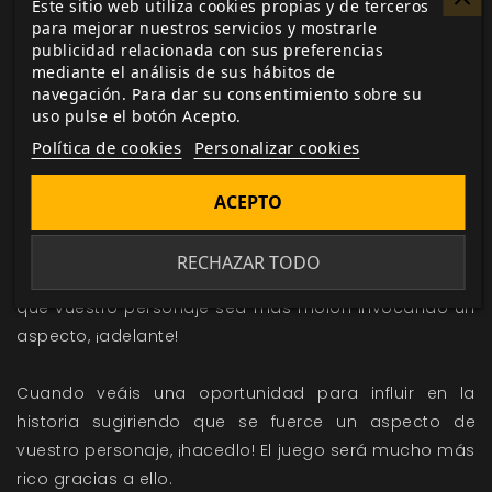
Este sitio web utiliza cookies propias y de terceros
podrida» y las rocas son en realidad «Formaciones de
para mejorar nuestros servicios y mostrarle
publicidad relacionada con sus preferencias
cristal de Dr. Dinosaur», de repente tienes un elemento
mediante el análisis de sus hábitos de
de presión y riesgo que hace que valga la pena tirar
navegación. Para dar su consentimiento sobre su
los dados.
uso pulse el botón Acepto.
Política de cookies
Personalizar cookies
Jugadores, esto os sucederá muy a menudo cuando
invoquéis vuestros aspectos y consideréis forzarlos.
ACEPTO
Los aspectos de vuestro personaje resaltan lo que lo
hace un individuo y vosotros queréis destacar eso,
RECHAZAR TODO
¿no? Así que cuando se presente la oportunidad de
que vuestro personaje sea más molón invocando un
aspecto, ¡adelante!
Cuando veáis una oportunidad para influir en la
historia sugiriendo que se fuerce un aspecto de
vuestro personaje, ¡hacedlo! El juego será mucho más
rico gracias a ello.