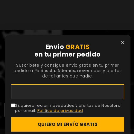
×
Envío
GRATIS
en tu primer pedido
Suscríbete y consigue envío gratis en tu primer
ÚLTIMAS NOTICIAS Y ACTUALIZACIONES
pedido a Península. Además, novedades y ofertas
de rol antes que nadie.
Suscríbete al boletín para recibir noticias sobre tus
juegos de rol favoritos, descuentos, promociones y
contenido gratuito.
Sí, quiero recibir novedades y ofertas de Nosolorol
por email.
Política de privacidad
QUIERO MI ENVÍO GRATIS