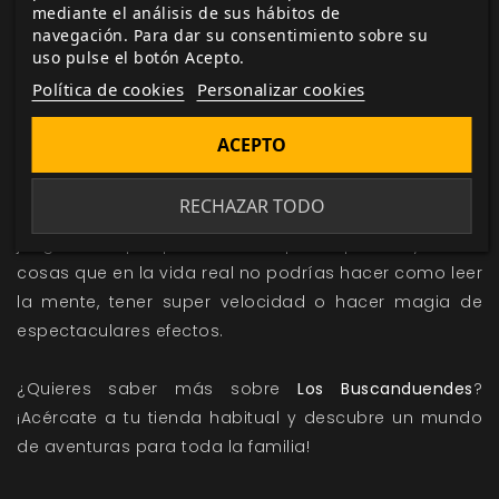
Cada partida será diferente a la anterior, teniendo un
mediante el análisis de sus hábitos de
navegación. Para dar su consentimiento sobre su
sinfín de finales alternativos. Además, cada personaje
uso pulse el botón Acepto.
de la historia estará controlado por un jugador. Los
Política de cookies
Personalizar cookies
jugadores interpretan el papel de unos personajes,
los Buscaduendes, como si fueran actores,
ACEPTO
asumiendo diferentes personalidades y tomando las
decisiones que los personajes tomarían. Da igual si
RECHAZAR TODO
son descabelladas o no, lo divertido de este tipo de
juegos es que puedes ser quien quieras y hacer
cosas que en la vida real no podrías hacer como leer
la mente, tener super velocidad o hacer magia de
espectaculares efectos.
¿Quieres saber más sobre
Los Buscanduendes
?
¡Acércate a tu tienda habitual y descubre un mundo
de aventuras para toda la familia!