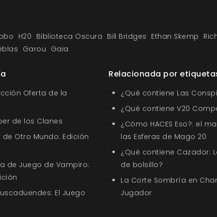
obo
H20
Biblioteca Oscura
Bill Bridges
Ethan Skemp
Ric
eblas
Garou
Gaia
ía
Relacionada por etiqueta
ección Oferta de la
¿Qué contiene Las Conspi
¿Qué contiene V20 Comp
ber de los Clanes
¿Cómo HACES Eso?: el ma
 de Otro Mundo: Edición
las Esferas de Mago 20
¿Qué contiene Cazador: L
uía de Juego de Vampiro:
de bolsillo?
ición
La Corte Sombría en Chan
Buscaduendes: El Juego
Jugador