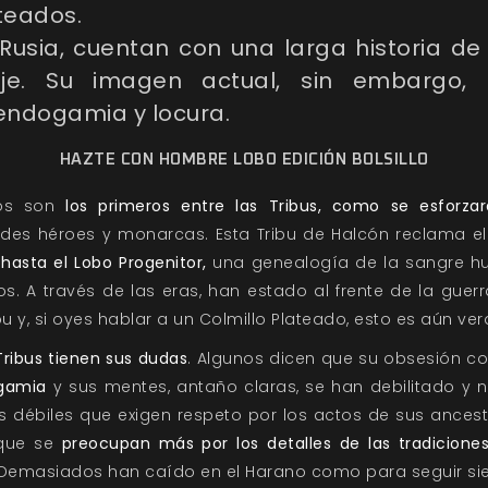
ateados.
usia, cuentan con una larga historia de 
je. Su imagen actual, sin embargo, 
endogamia y locura.
HAZTE CON HOMBRE LOBO EDICIÓN BOLSILLO
dos son
los primeros entre las Tribus, como se esforza
des héroes y monarcas. Esta Tribu de Halcón reclama el 
 hasta el Lobo Progenitor,
una genealogía de la sangre h
s. A través de las eras, han estado al frente de la guerr
 y, si oyes hablar a un Colmillo Plateado, esto es aún ver
 Tribus tienen sus dudas
. Algunos dicen que su obsesión co
ogamia
y sus mentes, antaño claras, se han debilitado y 
s débiles que exigen respeto por los actos de sus ancestr
 que se
preocupan más por los detalles de las tradicione
Demasiados han caído en el Harano como para seguir sie