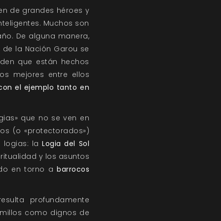
den de grandes héroes y
inteligentes. Muchos son
taño. De alguna manera,
es de la Nación Garou se
enden que están hechos
os mejores entre ellos
con el ejemplo tanto en
gias» que no se ven en
orios (o «protectorados»)
 logias: la
Logia del Sol
ritualidad y los asuntos
ndo en torno a
barrocos
resulta profundamente
lmillos como dignos de