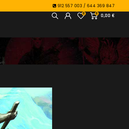
912 557 003 / 644 369 847
0
0
0,00 €