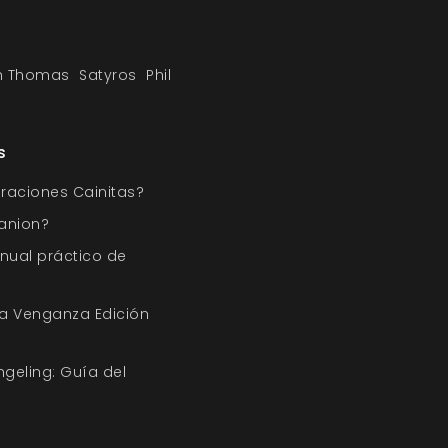
h Thomas
Satyros
Phil
s
raciones Cainitas?
anion?
nual práctico de
a Venganza Edición
geling: Guía del