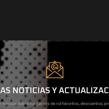
AS NOTICIAS Y ACTUALIZA
ir noticias sobre tus juegos de rol favoritos, descuentos, 