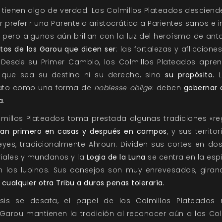
tienen algo de verdad. Los Colmillos Plateados descien
 preferir una Parentela aristocrática a Parientes sanos e 
pero algunos aún brillan con la luz del heroísmo de an
tos de los Garou que dicen ser
: las fortalezas y afliccion
ia. Desde su Primer Cambio, los Colmillos Plateados apr
 que sea su destino ni su derecho, sino
su propósito.
L
dato como una forma de
noblesse oblige
: deben
gobernar 
a
.
lmillos Plateados toma prestada algunas tradiciones «re
zan primero en casas y después en campos
, y sus territ
es, tradicionalmente Ahroun. Dividen sus cortes en dos
riales y mundanos y la
Logia de la Luna
se centra en la espi
n los lupinos. Sus consejos son muy enrevesados, gira
 cualquier otra Tribu a duras penas toleraría.
sis se desata, el papel de los Colmillos Plateados 
 Garou mantienen la tradición al reconocer aún a los Co