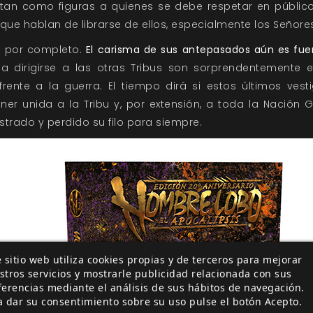
ratan como figuras a quienes se debe respetar en públic
s que hablan de librarse de ellos, especialmente los Señor
o por completo.
El carisma de sus antepasados aún es fuer
a dirigirse a las otras Tribus son sorprendentemente ef
rente a la guerra. El tiempo dirá si estos últimos ves
er unida a la Tribu y, por extensión, a toda la Nación G
trado y perdido su filo para siempre.
 sitio web utiliza cookies propias y de terceros para mejorar
stros servicios y mostrarle publicidad relacionada con sus
ferencias mediante el análisis de sus hábitos de navegación.
a dar su consentimiento sobre su uso pulse el botón Acepto.