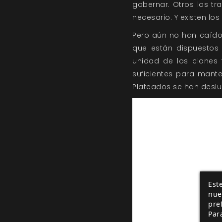
gobernar. Otros los t
necesario. Y existen lo
Pero aún no han caíd
que están dispuestos 
unidad de los clanes f
suficientes para manten
Plateados se han deslus
Este
nue
pre
Par