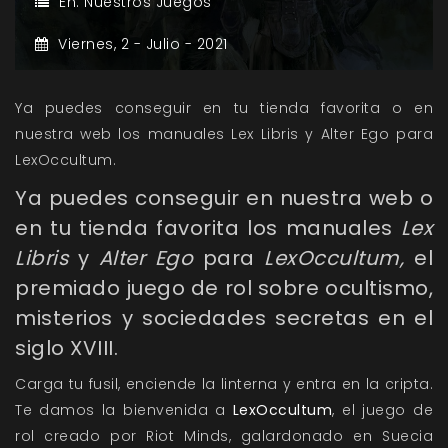
En:
Nuestros Juegos
Viernes,
2 -
Julio -
2021
Ya puedes conseguir en tu tienda favorita o en
nuestra web los manuales Lex Libris y Alter Ego para
LexOccultum.
Ya puedes conseguir en nuestra web o
en tu tienda favorita los manuales
Lex
Libris
y
Alter Ego
para
LexOccultum,
el
premiado juego de rol sobre ocultismo,
misterios y sociedades secretas en el
siglo XVIII.
Carga tu fusil, enciende la linterna y entra en la cripta.
Te damos la bienvenida a
LexOccultum
, el juego de
rol creado por Riot Minds, galardonado en Suecia