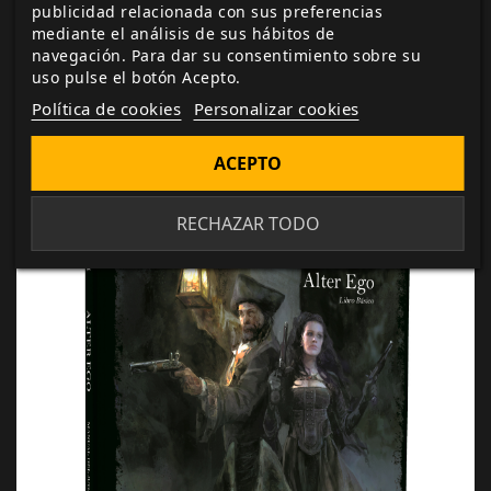
publicidad relacionada con sus preferencias
mercancías y servicios, dispuestas para que el
mediante el análisis de sus hábitos de
director de juego las modifique a su gusto y pueda
navegación. Para dar su consentimiento sobre su
reflejar los efectos de la oferta y la demanda.
uso pulse el botón Acepto.
Política de cookies
Personalizar cookies
ACEPTO
RECHAZAR TODO