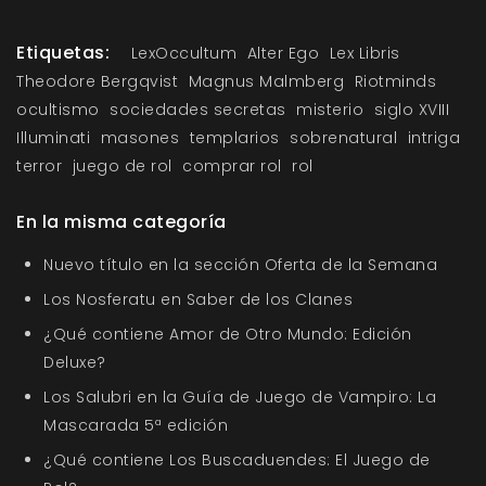
Etiquetas:
LexOccultum
Alter Ego
Lex Libris
Theodore Bergqvist
Magnus Malmberg
Riotminds
ocultismo
sociedades secretas
misterio
siglo XVIII
Illuminati
masones
templarios
sobrenatural
intriga
terror
juego de rol
comprar rol
rol
En la misma categoría
Nuevo título en la sección Oferta de la Semana
Los Nosferatu en Saber de los Clanes
¿Qué contiene Amor de Otro Mundo: Edición
Deluxe?
Los Salubri en la Guía de Juego de Vampiro: La
Mascarada 5ª edición
¿Qué contiene Los Buscaduendes: El Juego de