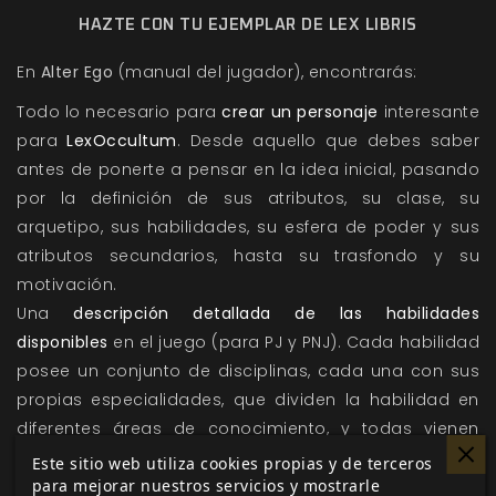
HAZTE CON TU EJEMPLAR DE LEX LIBRIS
En
Alter Ego
(manual del jugador), encontrarás:
Todo lo necesario para
crear un personaje
interesante
para
LexOccultum
. Desde aquello que debes saber
antes de ponerte a pensar en la idea inicial, pasando
por la definición de sus atributos, su clase, su
arquetipo, sus habilidades, su esfera de poder y sus
atributos secundarios, hasta su trasfondo y su
motivación.
Una
descripción detallada de las habilidades
disponibles
en el juego (para PJ y PNJ). Cada habilidad
posee un conjunto de disciplinas, cada una con sus
propias especialidades, que dividen la habilidad en
diferentes áreas de conocimiento, y todas vienen
profusamente detalladas en este capítulo.
Este sitio web utiliza cookies propias y de terceros
para mejorar nuestros servicios y mostrarle
Tablas y descripciones de equipo
con precios de