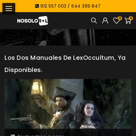
912 557 003 / 644 369 847
0
0
Los Dos Manuales De LexOccultum, Ya
Disponibles.