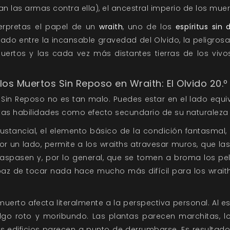
an las armas contra ella), el ancestral imperio de los muer
nterpretas el papel de un
wraith
, uno de los
espíritus sin
ado entre la incansable gravedad del Olvido, la peligrosa
uertos y las cada vez más distantes tierras de los viv
los Muertos Sin Reposo en Wraith: El Olvido 20.º 
 Sin Reposo no es tan malo. Puedes estar en el lado equ
tas habilidades como efecto secundario de su naturaleza
ustancial, el elemento básico de la condición fantasmal,
r un lado, permite a los wraiths atravesar muros, que la
raspasen y, por lo general, que se tomen a broma los pel
paz de tocar nada hace mucho más difícil para los wraith
muerto afecta literalmente a la perspectiva personal. Al es
o roto y moribundo. Las plantas parecen marchitas, 
os edificios parecen a punto de derrumbarse. Es resultado