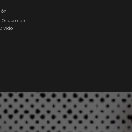
ión
o Oscuro de
 Olvido