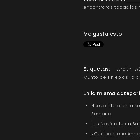
encontrarás todas las r
Me gusta esto
Etiquetas:
Wraith
W
Munto de Tinieblas
bib
En la misma categor
Nuevo título en la s
Semana
Los Nosferatu en Sa
¿Qué contiene Amor