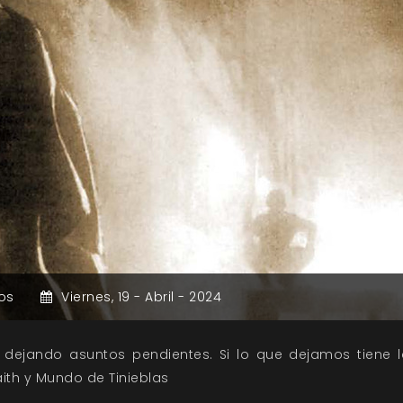
os
Viernes,
19 -
Abril -
2024
ejando asuntos pendientes. Si lo que dejamos tiene la 
th y Mundo de Tinieblas