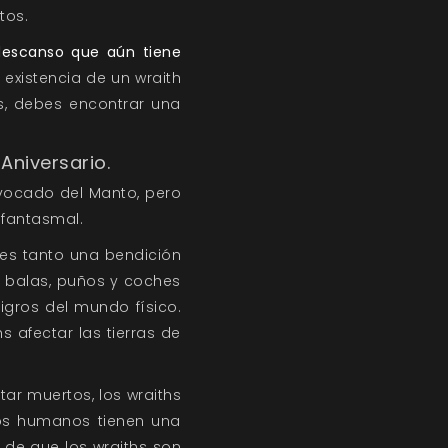
tos.
 descanso que aún tiene
 existencia de un wraith
os, debes encontrar una
Aniversario.
ivocado del Manto, pero
 fantasmal.
 es tanto una bendición
s balas, puños y coches
igros del mundo físico.
s afectar las tierras de
tar muertos, los wraiths
los humanos tienen una
 de que los wraiths son