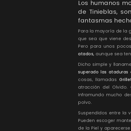
Los humanos mor
de Tinieblas, s
fantasmas hecho
Para la mayoría de la g
que sea que viene despu
Pero para unos poco
atados,
aunque sea tenu
Dicho simple y llanam
superado las ataduras 
cosas, llamadas
Grill
atracción del Olvido
Inframundo mucho des
polvo.
Suspendidos entre la v
Pueden escoger mantene
de la Piel y aparecers