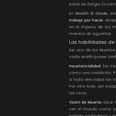
parte de Estigia (o tom
En
Wraith: El Olvido
, i
trabajo por hacer.
Atrap
en el imperio de los m
manera de aguantar.
Las habilidades de 
Ser uno de los Muertos
cada wraith posee cier
Insustancialidad:
Ser ins
como una maldición. Po
a toda velocidad los t
Por otro lado, ser inca
los vivos.
Visión de Muerte:
Estar 
ven el mundo como alg
palidez cadavérica y l