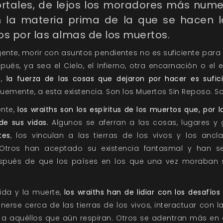
tales, de lejos los moradores más num
on la materia prima de la que se hacen 
s por las almas de los muertos.
ente, morir con asuntos pendientes no es suficiente para
és, ya sea el Cielo, el Infierno, otra encarnación o el 
s,
la fuerza de las cosas que dejaron por hacer es sufi
emente, a esta existencia. Son los Muertos Sin Reposo. S
ente,
los wraiths son los espíritus de los muertos que, por 
de sus vidas.
Algunos se aferran a las cosas, lugares y
etes
, los vinculan a las tierras de los vivos y los ancl
. Otros han aceptado su existencia fantasmal y han 
pués de que los países en los que una vez moraban
ida y la muerte,
los wraiths han de lidiar con los desafíos
rse cerca de las tierras de los vivos, interactuar con 
e a aquéllos que aún respiran. Otros se adentran más en