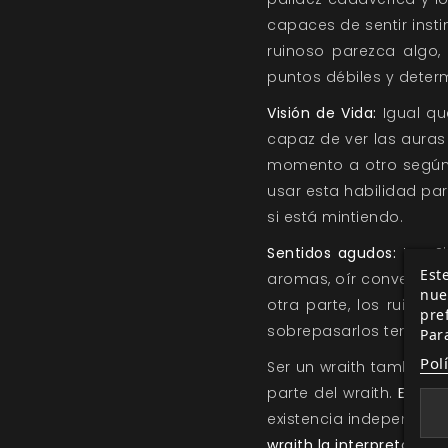
capaces de sentir inst
ruinoso parezca algo, 
puntos débiles y determ
Visión de Vida:
Igual qu
capaz de ver las auras
momento a otro según 
usar esta habilidad pa
si está mintiendo.
Sentidos agudos:
Los Si
Este
aromas, oír conversaci
nue
otra parte, los ruidos
pre
sobrepasarlos tempora
Par
Pol
Ser un wraith también t
parte del wraith.
Es la 
existencia independient
wraith la interpreta otro