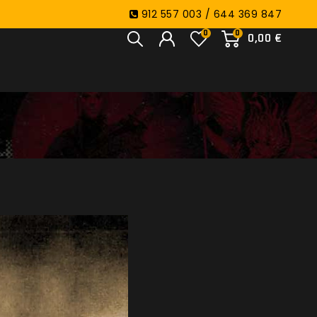
912 557 003 / 644 369 847
0
0
0,00 €