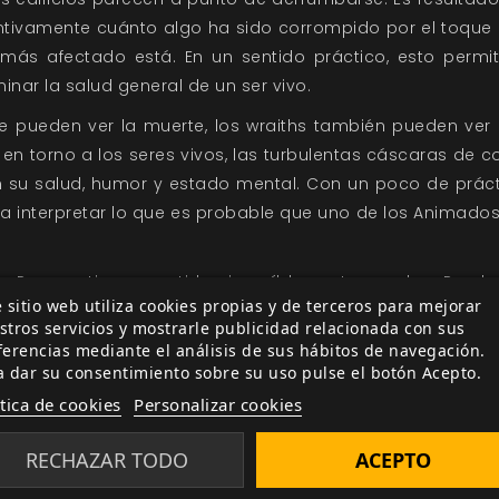
intivamente cuánto algo ha sido corrompido por el toque
más afectado está. En un sentido práctico, esto permit
inar la salud general de un ser vivo.
e pueden ver la muerte, los wraiths también pueden ver 
 en torno a los seres vivos, las turbulentas cáscaras de 
su salud, humor y estado mental. Con un poco de prácti
ra interpretar lo que es probable que uno de los Animado
n Reposo tienen sentidos increíblemente agudos. Puede
 sitio web utiliza cookies propias y de terceros para mejorar
ones susurradas y notar los más minúsculos detalles cua
stros servicios y mostrarle publicidad relacionada con sus
 estridentes, las luces brillantes y otras formas de sobr
ferencias mediante el análisis de sus hábitos de navegación.
lmente o incluso dañarles.
a dar su consentimiento sobre su uso pulse el botón Acepto.
ítica de cookies
Personalizar cookies
iene sus peligros. Por una parte, todos los wraiths posee
voz de su interior que le inclina hacia la autodestrucción.
La
RECHAZAR TODO
ACEPTO
e y maligna dentro de la cabeza del wraith. En
Wraith: El O
 jugador.
Y viceversa,
tú también serás la Sombra de uno d