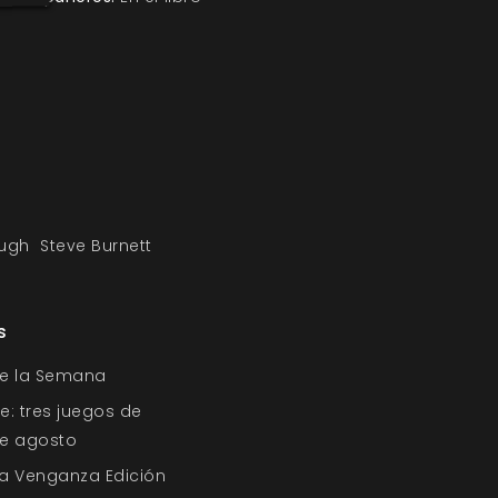
ugh
Steve Burnett
s
de la Semana
e: tres juegos de
 de agosto
a Venganza Edición