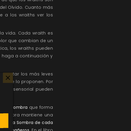
 del Olvido. Cuanto más
e a los wraiths ver los
la vida. Cada wraith es
color que cambian de un
ca, los wraiths pueden
s haga a continuación y
n captar los más leves
ndo se lo proponen. Por
ecarga sensorial pueden
n una
Sombra
que forma
 Sombra mantiene una
lvido
,
la Sombra de cada
e compañeros.
En el libro