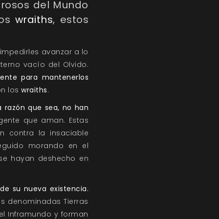
erosos del Mundo
los
wraiths
, estos
 impedirles avanzar a lo
eterno vacío del Olvido.
ciente para mantenerlos
on los
wraiths
.
la razón que sea, no han
 gente que aman. Estas
an contra la insaciable
seguido morando en el
 se hayan deshecho en
 de su nueva existencia.
las denominadas Tierras
 el Inframundo y forman