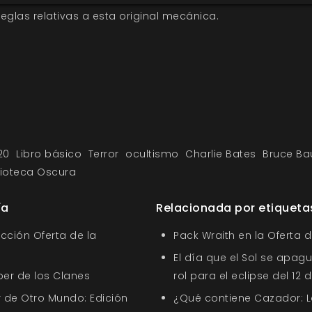
eglas relativas a esta original mecánica.
20
Libro básico
Terror
ocultismo
Charlie Bates
Bruce Ba
lioteca Oscura
ía
Relacionada por etiqueta
ección Oferta de la
Pack Wraith en la Oferta 
El día que el Sol se apagu
ber de los Clanes
rol para el eclipse del 12
 de Otro Mundo: Edición
¿Qué contiene Cazador: L