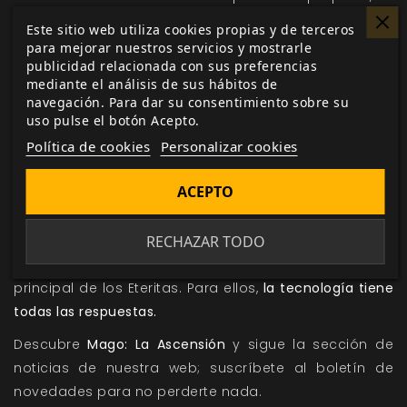
Sociedad del Éter engendra héroes.
Si esos héroes
Este sitio web utiliza cookies propias y de terceros
derriban laboratorios, compañías, incluso… umh,
para mejorar nuestros servicios y mostrarle
publicidad relacionada con sus preferencias
ciudades… de forma ocasional,
estas bajas son el
mediante el análisis de sus hábitos de
coste de la verdadera Iluminación
. Y el mundo mejora
navegación. Para dar su consentimiento sobre su
de esa manera. ¿No es la era actual prueba de ello?
uso pulse el botón Acepto.
¡La gente ya no muere a millares por plagas o
Política de cookies
Personalizar cookies
hambrunas!
ACEPTO
Esta Tradición ha alcanzado su cénit en el siglo XXI,
donde se desarrolla
Mago: La Ascensión 20.ª
RECHAZAR TODO
Aniversario
. La ciencia, y más concretamente, las
tecnologías físicas y energéticas son el foco
principal de los Eteritas. Para ellos,
la tecnología tiene
todas las respuestas.
Descubre
Mago: La Ascensión
y sigue
la sección de
noticias
de nuestra web; suscríbete al
boletín de
novedades
para no perderte nada.