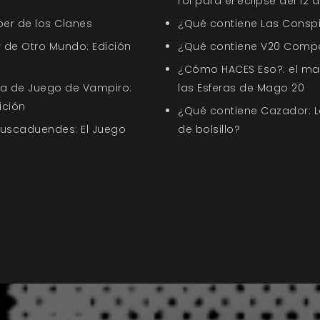
rol para el eclipse del 12
ber de los Clanes
¿Qué contiene Las Conspi
 de Otro Mundo: Edición
¿Qué contiene V20 Comp
¿Cómo HACES Eso?: el ma
uía de Juego de Vampiro:
las Esferas de Mago 20
ición
¿Qué contiene Cazador: L
Buscaduendes: El Juego
de bolsillo?