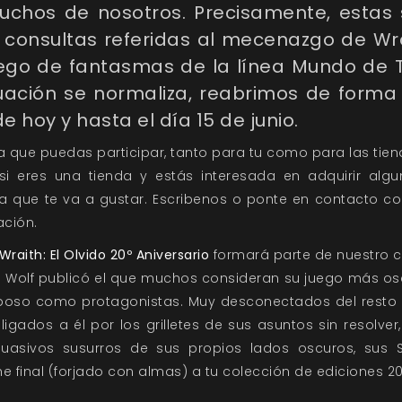
muchos de nosotros. Precisamente, esta
consultas referidas al mecenazgo de Wrai
juego de fantasmas de la línea Mundo de Tin
uación se normaliza, reabrimos de forma 
hoy y hasta el día 15 de junio.
que puedas participar, tanto para tu como para las tie
, si eres una tienda y estás interesada en adquirir alg
 que te va a gustar. Escribenos o ponte en contacto con
ación.
Wraith: El Olvido 20º Aniversario
formará parte de nuestro 
e Wolf publicó el que muchos consideran su juego más os
eposo como protagonistas. Muy desconectados del resto d
igados a él por los grilletes de sus asuntos sin resolver
suasivos susurros de sus propios lados oscuros, sus 
e final (forjado con almas) a tu colección de ediciones 20