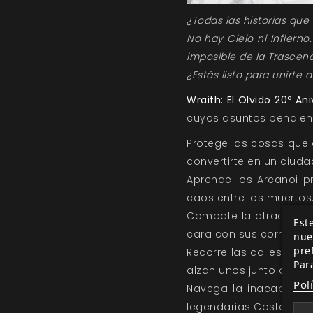
¿Todas las historias qu
No hay Cielo ni Infierno
imposible de la Trascend
¿Estás listo para unirte a
Wraith: El Olvido 20º Ani
cuyos asuntos pendient
Protege las cosas que 
convertirte en un ciuda
Aprende los Arcanoi p
caos entre los muertos
Combate la atracción de
Este
cara con sus corruptos s
nue
pre
Recorre las calles de 
Par
alzan unos junto a otro
Pol
Navega la inacabable 
legendarias Costas Lej