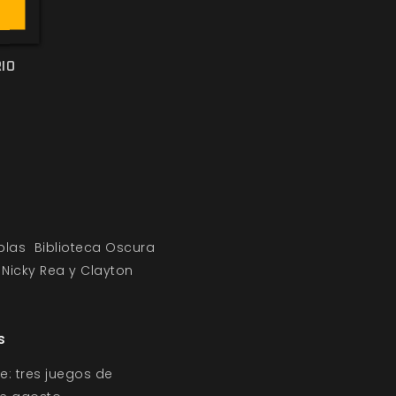
undo.
IO
blas
Biblioteca Oscura
Nicky Rea y Clayton
s
e: tres juegos de