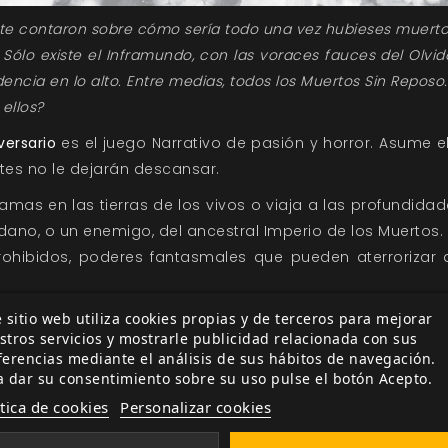
e te contaron sobre cómo sería todo una vez hubieses muerto
. Sólo existe el Inframundo, con las voraces fauces del Olvi
encia en lo alto. Entre medias, todos los Muertos Sin Reposo.
 ellos?
versario
es el juego Narrativo de pasión y horror. Asume 
es no le dejarán descansar.
amas en las tierras de los vivos o viaja a las profundida
dano, o un enemigo, del ancestral Imperio de los Muertos.
rohibidos, poderes fantasmales que pueden aterrorizar a
.
l Olvido, el vacío infinito que busca arrastrarlo todo co
 sitio web utiliza cookies propias y de terceros para mejorar
irvientes, los Espectros, en un interminable Laberinto llen
stros servicios y mostrarle publicidad relacionada con sus
ferencias mediante el análisis de sus hábitos de navegación.
la eterna ciudad de Estigia, donde los derruidos monumen
a dar su consentimiento sobre su uso pulse el botón Acepto.
s, mil ciudades destruidas unidas en una.
ítica de cookies
Personalizar cookies
tormenta de la Tempestad con un silencioso Barquero 
anas, donde se dice que cada wraith puede encontrar paz 