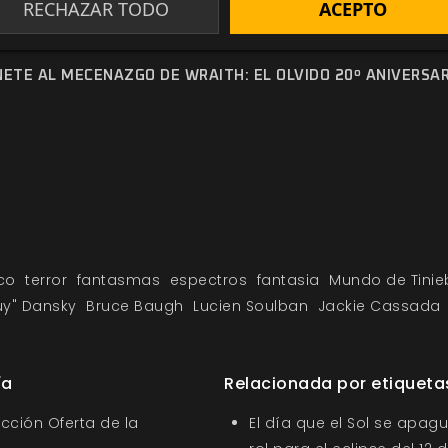
RECHAZAR TODO
ACEPTO
luz. Tienes cosas más interesantes que hacer en el Infram
NETE AL MECENAZGO DE WRAITH: EL OLVIDO 20º ANIVERSAR
ico
terror
fantasmas
espectros
fantasia
Mundo de Tinie
uy" Dansky
Bruce Baugh
Lucien Soulban
Jackie Cassada
ía
Relacionada por etiqueta
ección Oferta de la
El día que el Sol se apagu