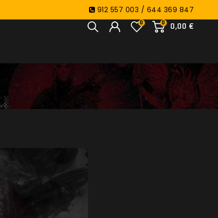
912 557 003 / 644 369 847
0
0
0,00 €