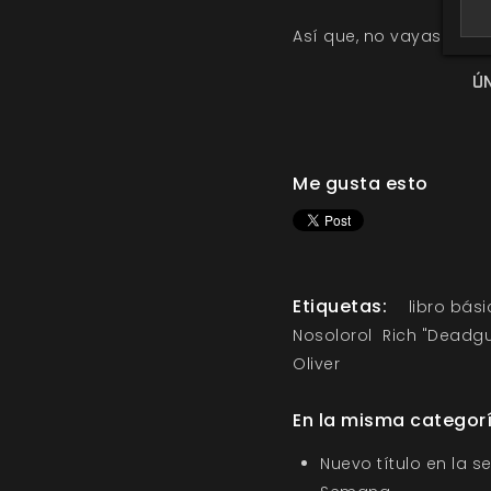
Así que, no vayas a la 
Ú
Me gusta esto
Etiquetas:
libro bás
Nosolorol
Rich "Deadg
Oliver
En la misma categor
Nuevo título en la s