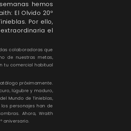
s semanas hemos
th: El Olvido 20º
ieblas. Por ello,
extraordinaria el
ndas colaboradoras que
uno de nuestras metas,
 tu comercial habitual
catálogo próximamente.
curo, lúgubre y maduro,
el Mundo de Tinieblas,
, los personajes han de
Sombras. Ahora, Wraith
º aniversario.