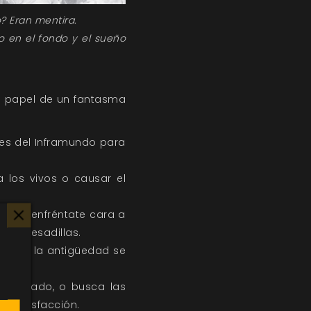
? Eran mentira.
do en el fondo y el sueño
el papel de un fantasma
des del Inframundo para
 los vivos o causar el
n él y enfréntate cara a
o de pesadillas.
tos de la antigüedad se
a tu lado, o busca las
y satisfacción.