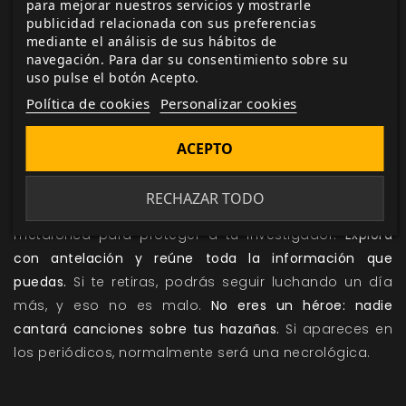
para mejorar nuestros servicios y mostrarle
Cuando sopeses las opciones que tiene tu
publicidad relacionada con sus preferencias
mediante el análisis de sus hábitos de
investigador ante algo, la lucha debería ser la última
navegación. Para dar su consentimiento sobre su
de la lista.
Cthulhu Hack
no es un juego que tenga
uso pulse el botón Acepto.
que estar «equilibrado».
Las probabilidades nunca van
Política de cookies
Personalizar cookies
a ser favorables si le plantas cara al peligro de frente y
con todas las armas a tu disposición
. Intenta encontrar
ACEPTO
un medio para llegar al objetivo que quieres
conseguir sin usar la violencia.
Intenta elaborar un
RECHAZAR TODO
plan.
Piensa en formas de encontrar cobertura física y
metafórica para proteger a tu investigador.
Explora
con antelación y reúne toda la información que
puedas.
Si te retiras, podrás seguir luchando un día
más, y eso no es malo.
No eres un héroe: nadie
cantará canciones sobre tus hazañas.
Si apareces en
los periódicos, normalmente será una necrológica.