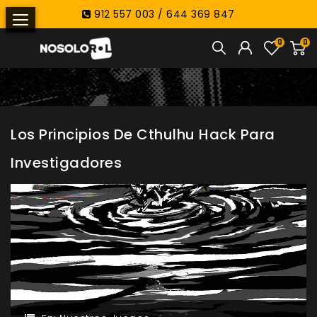
912 557 003 / 644 369 847
0
0
Los Principios De Cthulhu Hack Para
Investigadores