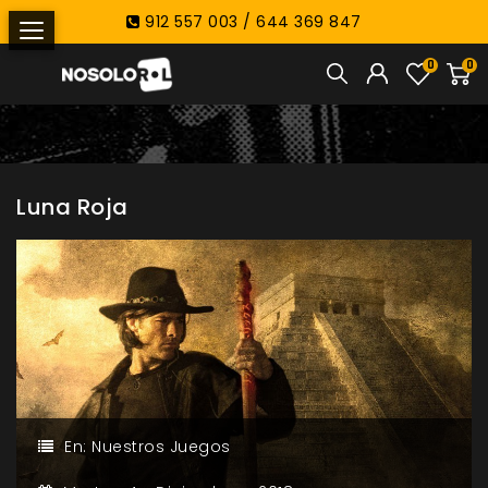
912 557 003 / 644 369 847
0
0
Luna Roja
En:
Nuestros Juegos