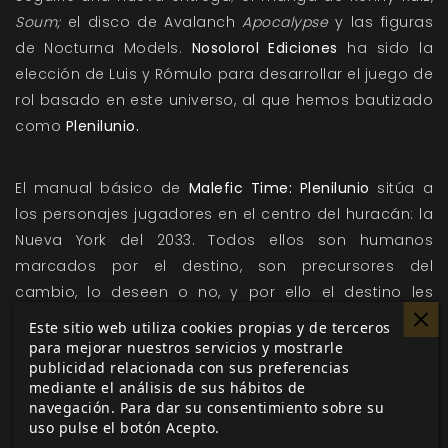
Soum;
el disco de Avalanch
Apocalypse
y las figuras
de Nocturna Models.
Nosolorol Ediciones
ha sido la
elección de Luis y Rómulo para desarrollar el juego de
rol basado en este universo, al que hemos bautizado
como
Plenilunio.
El manual básico de
Malefic Time: Plenilunio
sitúa a
los personajes jugadores en el centro del huracán: la
Nueva York del 2033. Todos ellos son humanos
marcados por el destino, son precursores del
cambio, lo deseen o no, y por ello el destino les
confiere ciertas capacidades excepcionales. Las
Este sitio web utiliza cookies propias y de terceros
historias que protagonizarán estarán marcadas por
para mejorar nuestros servicios y mostrarle
publicidad relacionada con sus preferencias
el destino que deben cumplir, como grupo y como
mediante el análisis de sus hábitos de
individuos, y por la supervivencia, el heroísmo y los
navegación. Para dar su consentimiento sobre su
aspectos sobrenaturales propios de un mundo
uso pulse el botón Acepto.