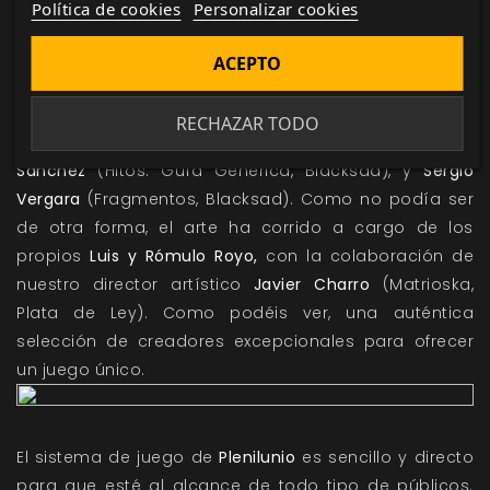
apocalíptico.
Política de cookies
Personalizar cookies
Plenilunio
ha sido desarrollado por el equipo creativo
ACEPTO
central de Nosolorol Ediciones:
Manuel J.
Sueiro
(Fragmentos, Cultos Innombrables),
Pedro J.
RECHAZAR TODO
Ramos
(La Mirada del Centinela, Eyes Only),
Iván
Sánchez
(Hitos: Guía Genérica, Blacksad), y
Sergio
Vergara
(Fragmentos, Blacksad). Como no podía ser
de otra forma, el arte ha corrido a cargo de los
propios
Luis y Rómulo Royo,
con la colaboración de
nuestro director artístico
Javier Charro
(Matrioska,
Plata de Ley). Como podéis ver, una auténtica
selección de creadores excepcionales para ofrecer
un juego único.
El sistema de juego de
Plenilunio
es sencillo y directo
para que esté al alcance de todo tipo de públicos.