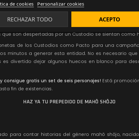
ítica de cookies
Personalizar cookies
l sobre sus elegidas, todos suelen introducir un defecto 
RECHAZAR TODO
ACEPTO
iempo su Luz se extinga y sea sustituida por la Oscuridad
 que son despertadas por un Custodio se sientan como h
netas de los Custodios como Pacto para una campaña,
nos minutos a generar esta entidad. No es necesario que
s es divertido dejar algunos huecos en blanco para des
y consigue gratis un set de seis personajes!
Está promoción
sta fin de existencias.
HAZ YA TU PREPEDIDO DE MAHŌ SHŌJO
do para contar historias del género mahō shōjo, nacid