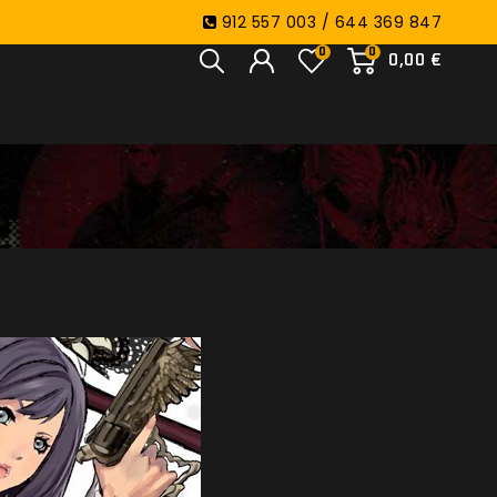
912 557 003 / 644 369 847
0
0
0,00 €