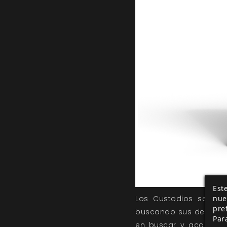
Este
nue
Los Custodios se pres
pre
buscando sus deseos y
Par
en buscar y acabar co