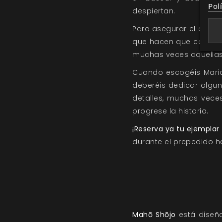
Pol
despiertan.
Para asegurar el contro
que hacen que con el t
muchas veces aquellas
Cuando escogéis Mario
deberéis dedicar algu
detalles, muchas vece
progrese la historia.
¡Reserva ya tu ejemplar 
durante el prepedido ha
Mahō Shōjo
está diseña