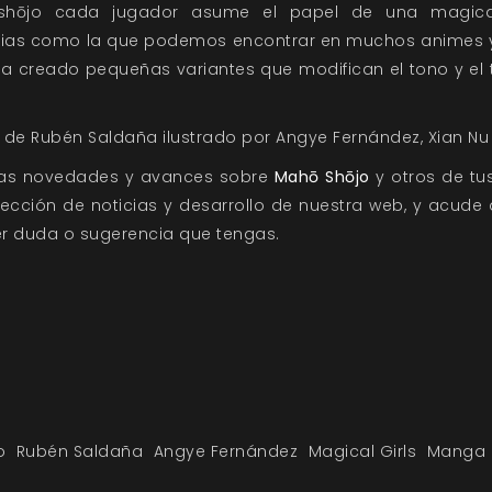
shōjo cada jugador asume el papel de una magical g
orias como la que podemos encontrar en muchos animes y
ha creado pequeñas variantes que modifican el tono y el t
de Rubén Saldaña ilustrado por Angye Fernández, Xian Nu 
las novedades y avances sobre
Mahō Shōjo
y otros de tu
 sección de
noticias
y
desarrollo
de nuestra web, y acude 
r duda o sugerencia que tengas.
o
Rubén Saldaña
Angye Fernández
Magical Girls
Manga