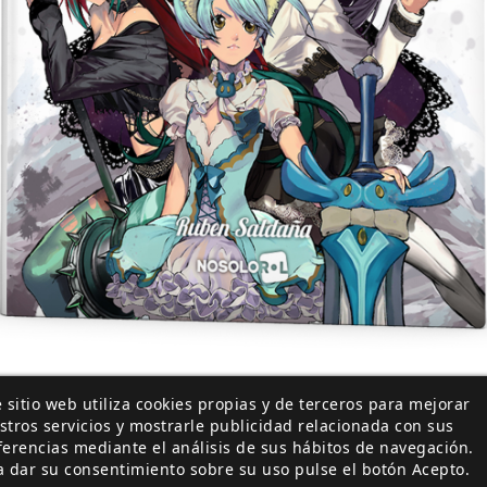
 sitio web utiliza cookies propias y de terceros para mejorar
stros servicios y mostrarle publicidad relacionada con sus
entan como criaturas misteriosas que tratan de tent
ferencias mediante el análisis de sus hábitos de navegación.
 anhelos. Sus objetivos suelen ser ambiguos pues aunq
a dar su consentimiento sobre su uso pulse el botón Acepto.
n la Oscuridad, no parecen interesados en ayudar o i