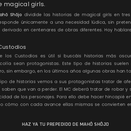
e magical girls.
ahō Shōjo
dividide las historias de magical girls en tres 
 y responde únicamente a una necesidad lúdica, sin prete
 derivado en centenares de obras diferentes. Hoy habla
Custodios
e los Custodios es útil si buscáis historias más oscur
colía sean protagonistas. Este tipo de historias suelen
o, sin embargo, en los últimos años algunas obras han 
ipo de historias vemos a sus protagonistas tratar de afer
aben que van a perder. El MC deberá tratar de robar y s
idad de los personajes. Para ello debe hacer hincapié en l
uso cómo con cada avance ellas mismas se convierten en
HAZ YA TU PREPEDIDO DE MAHŌ SHŌJO