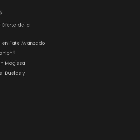
s
 Oferta de la
o en Fate Avanzado
anion?
en Magissa
e: Duelos y