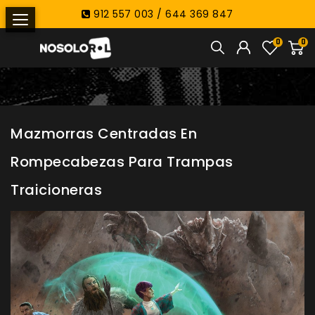
912 557 003 / 644 369 847
0
0
Mazmorras Centradas En
Rompecabezas Para Trampas
Traicioneras