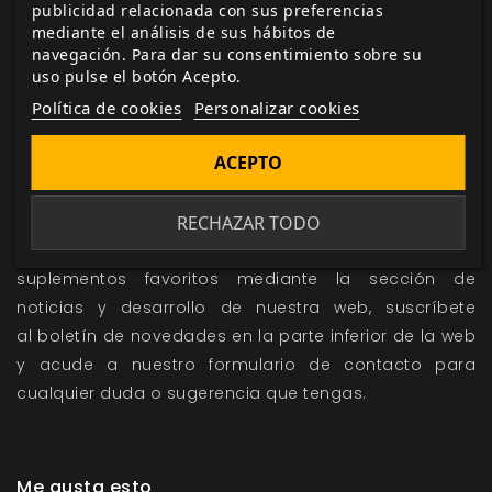
publicidad relacionada con sus preferencias
mediante el análisis de sus hábitos de
navegación. Para dar su consentimiento sobre su
uso pulse el botón Acepto.
Política de cookies
Personalizar cookies
HAZTE CON TRAMPAS TRAICIONERAS
ACEPTO
La edición física incluye copia digital de regalo.
RECHAZAR TODO
Sigue de cerca todas las novedades y avances sobre
Trampas Traicioneras
y otros de tus juegos y
suplementos favoritos mediante la sección de
noticias
y
desarrollo
de nuestra web, suscríbete
al
boletín de novedades
en la parte inferior de la web
y acude a nuestro
formulario de contacto
para
cualquier duda o sugerencia que tengas.
Me gusta esto