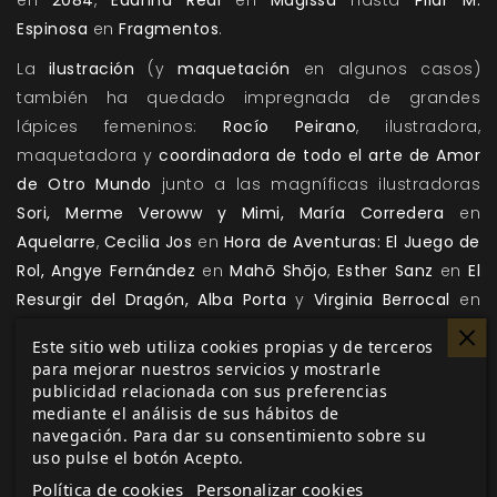
en
2084
,
Edanna Real
en
Magissa
hasta
Pilar M.
Espinosa
en
Fragmentos
.
La
ilustración
(y
maquetación
en algunos casos)
también ha quedado impregnada de grandes
lápices femeninos:
Rocío Peirano
, ilustradora,
maquetadora y
coordinadora de todo el arte de Amor
de Otro Mundo
junto a las magníficas ilustradoras
Sori, Merme Veroww y Mimi, María Corredera
en
Aquelarre
,
Cecilia Jos
en
Hora de Aventuras: El Juego de
Rol,
Angye Fernández
en
Mahō Shōjo
,
Esther Sanz
en
El
Resurgir del Dragón, Alba Porta
y
Virginia Berrocal
en
Magissa.
Este sitio web utiliza cookies propias y de terceros
Para que las obras lleguen a nuestro idioma, la
para mejorar nuestros servicios y mostrarle
publicidad relacionada con sus preferencias
traducción es fundamental, sin ellas no tendríamos la
mediante el análisis de sus hábitos de
oportunidad de disfrutar de grandes títulos en
navegación. Para dar su consentimiento sobre su
español. Nombres como
Lis Díez Bourgoin
en
Fading
uso pulse el botón Acepto.
Suns
,
Andrea Iglesias
en
Magia Insondable,
Loreto
Política de cookies
Personalizar cookies