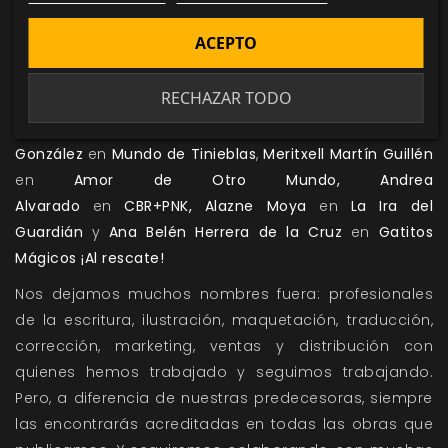
González
en
Las Ávidas Espadachinas Sáficas,
Aixa
Algaba Maye
en
Paranoia
y
Belén Andrea
ACEPTO
Almeyda
en
Tales of the Valiant
RECHAZAR TODO
Los textos necesitan corrección, ahí tenemos a
maravillosas profesionales como
Alejandra “Argéntea”
González
en
Mundo de Tinieblas
,
Meritxell Martín Guillén
en
Amor de Otro Mundo
,
Andrea
Alvarado
en
CBR+PNK,
Alazne Moya
en
La Ira del
Guardián
y
Ana Belén Herrera de la Cruz
en
Gatitos
Mágicos ¡Al rescate!
Nos dejamos muchos nombres fuera: profesionales
de la escritura, ilustración, maquetación, traducción,
corrección, marketing, ventas y distribución con
quienes hemos trabajado y seguimos trabajando.
Pero, a diferencia de nuestras predecesoras, siempre
las encontrarás acreditadas en todas las obras que