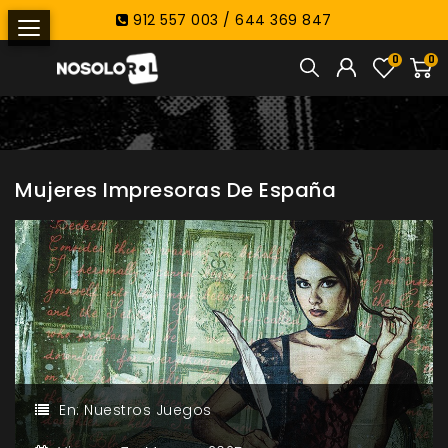
912 557 003 / 644 369 847
0
0
Mujeres Impresoras De España
En:
Nuestros Juegos