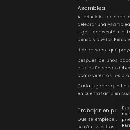
Asamblea
Al principio de cada 
celebrar una Asamblea.
lugar representáis a
pensáis que las Person
Hablad sobre qué proy
Después de unos pocos
que las Personas deber
como veremos, los pro
Cada jugador que ha el
en cuenta también cuá
Este
Trabajar en proye
nue
Que se empiece un pro
pre
Par
sesión, vuestros pers