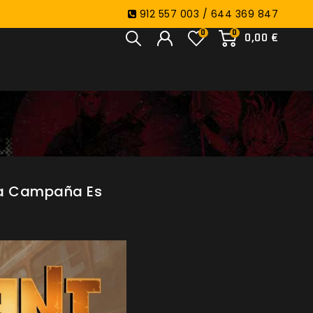
912 557 003 / 644 369 847
0
0
0,00 €
Una Campaña Es