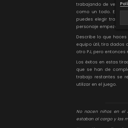
Pol
trabajando de verdad,
como un todo. En cual
puedes elegir trabaja
personaje empezó este
Describe lo que haces 
equipo útil, tira dados
otro PJ, pero entonces 
Los éxitos en estas ti
que se han de complet
trabajo restantes se 
utilizar en el juego.
No nacen niños en el 
estaban al cargo y las m