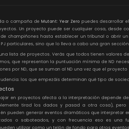
tida o campaña de
Mutant: Year Zero
puedes desarrollar e
yectos. Un proyecto puede ser cualquier cosa, desde co
de champiñones hasta establecer un tribunal o abrir un 
 PJ particulares, sino que lo lleva a cabo una gran sección
 una lista de proyectos. Verás que todos tienen valores de
nimos, que representan la puntuación mínima de ND nece
ciones por ND, que se suman al ND una vez que el proyect
rudencia: los que empezáis determinan qué tipo de socied
ectos
ajar en proyectos afecta a la interpretación depende d
mplemente tirad los dados y pasad a otra cosa), pero
bién pueden generar eventos dramáticos que interpretar en
dos o saboteados, y con frecuencia eso es una fue
ueden utilizar como un telón de fondo para otros eventos 