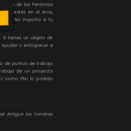
romiso de las Personas
 que estés en el Arca,
sión. No importa si tu
 Si tienes un objeto de
es ayudar o entorpecer a
ro de puntos de trabajo
trabajo de un proyecto
 PJ como PNJ lo podrán
ad Antigua los hombres