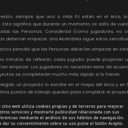
sesión, siempre que uno o más PJ estén en el Arca, l
 Esto significa que durante un momento os salís de vues
 todas las Personas. Considerad (como jugadores, no 
as deberían empezar. Una Asamblea sigue estos sencillos
ectos pensáis que las Personas deberían empezar en es
 minutos de reflexión, cada jugador puede proponer 
ían empezar. Los jugadores no necesitan estar de acuerd
yectos se completarán mucho más rápido si lo hacen.
egido un proyecto lo escribe en el mapa del Arca y en l
ntos puntos de trabajo quedan para completar el proyect
 sitio web utiliza cookies propias y de terceros para mejorar
ctos
stros servicios y mostrarle publicidad relacionada con sus
yecto no significa que se complete. Para que un proyect
ferencias mediante el análisis de sus hábitos de navegación.
a dar su consentimiento sobre su uso pulse el botón Acepto.
onajes deben trabajar en él. Por supuesto, no son sol