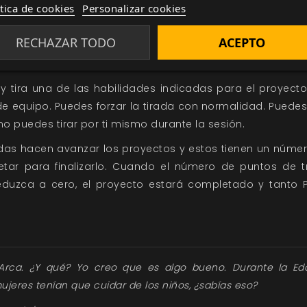
ítica de cookies
Personalizar cookies
 sino que su interés se usa como un indicador del comp
quier momento que quieras durante la sesión, siempre
RECHAZAR TODO
ACEPTO
r en un proyecto. Solo puedes hacer esto una vez por se
 proyecto o no.
y tira una de las habilidades indicadas para el proyecto.
 de equipo. Puedes forzar la tirada con normalidad. Pued
no puedes tirar por ti mismo durante la sesión.
radas hacen avanzar los proyectos y estos tienen un núme
ar para finalizarlo. Cuando el número de puntos de 
reduzca a cero, el proyecto estará completado y tanto
Arca. ¿Y qué? Yo creo que es algo bueno. Durante la Ed
ujeres tenían que cuidar de los niños, ¿sabías eso?