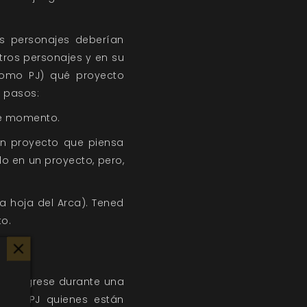
os personajes deberían
tros personajes y en su
como PJ) qué proyecto
 pasos:
te momento.
un proyecto que piensa
o en un proyecto, pero,
a hoja del Arca). Tened
o.
o progrese durante una
o los PJ quienes están