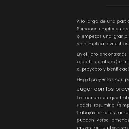
A lo largo de una par
Personas empiecen pro
o empezar una granja 
solo implica a vuestros
En el libro encontrarás
a partir de ahora) mí
el proyecto y bonifica
Elegid proyectos con p
Jugar con los proy
La manera en que trab
Podéis resumirlo (si
trabajáis en ellos tam
pueden verse amenaza
proyectos también se p