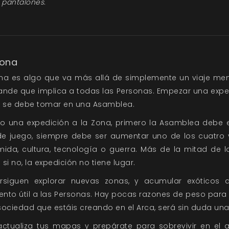
s pantalones.
Zona
na es algo que va más allá de simplemente un viaje men
nde que implica a todas las Personas. Empezar una exped
e se debe tomar en una Asamblea.
o una expedición a la Zona, primero la Asamblea debe 
 de juego, siempre debe ser aumentar uno de los cuatro 
ida, cultura, tecnología o guerra. Más de la mitad de l
si no, la expedición no tiene lugar.
ersiguen explorar nuevas zonas, y acumular exóticos 
nto útil a las Personas. Hay pocas razones de peso para 
ociedad que estáis creando en el Arca, será sin duda una 
 actualiza tus mapas y prepárate para sobrevivir en el