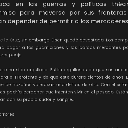
ítica en las guerras y políticas théa
rmiso para moverse por sus fronteras
an depender de permitir a los mercadere
de la Cruz, sin embargo, Eisen quedó devastada. Los cam
ía pagar a las guarniciones y los barcos mercantes po
brar peaje.
pre ha sido orgullosa. Están orgullosos de que sus ancest
para el Hierofante y de que este durara cientos de años.
ie de hazañas valerosas una detrás de otra. Con el esta
les podría perdonar que intenten vivir en el pasado. Está
ean con su propio sudor y sangre…
orrores.