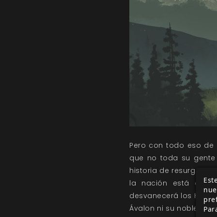
Pero con todo eso de 
que no toda su gente 
historia de resurgir de
Este
la nación está deses
nue
desvanecerá los Horrore
pre
Ávalon ni su nobleza e
Par