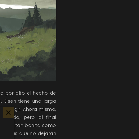
o por alto el hecho de
 Eisen tiene una larga
u resurgir. Ahora mismo,
comido, pero al final
ra no es tan bonita como
gullosas que no dejarán