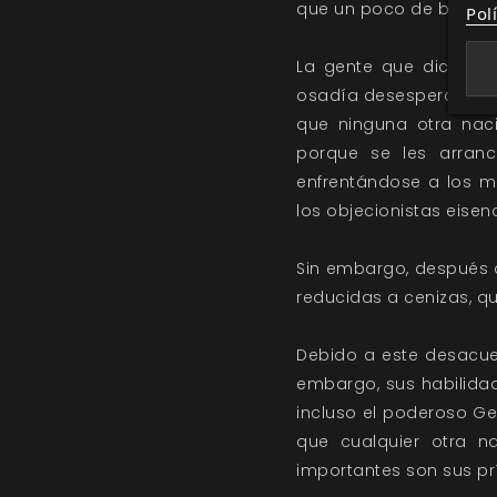
que un poco de barro 
Pol
La gente que dice que
osadía desesperada, d
que ninguna otra naci
porque se les arran
enfrentándose a los m
los objecionistas eisen
Sin embargo, después 
reducidas a cenizas, q
Debido a este desacuer
embargo, sus habilidad
incluso el poderoso Ge
que cualquier otra n
importantes son sus prí