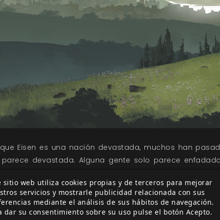
que Eisen es una nación devastada, muchos han pasad
parece devastada. Alguna gente solo parece enfadada.
 los desastres, y cuanto mayor es el desastre, mayor es s
 sitio web utiliza cookies propias y de terceros para mejorar
tructurada y es un lugar desapacible, maldito y car
stros servicios y mostrarle publicidad relacionada con sus
s. Unificará a su gente. Y será una nación unida. La tier
ferencias mediante el análisis de sus hábitos de navegación.
s tan digna como la de Montaigne, pero son personas or
a dar su consentimiento sobre su uso pulse el botón Acepto.