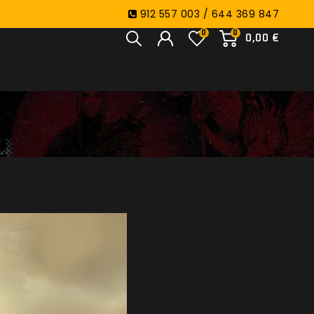
912 557 003 / 644 369 847
0
0
0,00 €