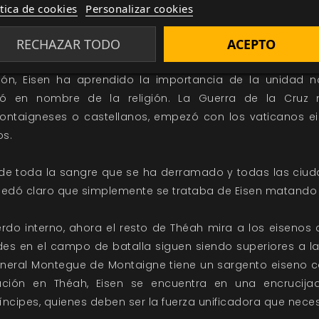
y sangre manche su dignidad.
ítica de cookies
Personalizar cookies
RECHAZAR TODO
ACEPTO
 no hay belleza en Eisen no sabe dónde buscarla. Eise
onde no se usan palabras como «héroe» o «coraje» a men
ón, Eisen ha aprendido la importancia de la unidad na
có en nombre de la religión. La Guerra de la Cruz
ontaigneses o castellanos, empezó con los vaticanos e
os.
de toda la sangre que se ha derramado y todas las ci
uedó claro que simplemente se trataba de Eisen matando 
do interno, ahora el resto de Théah mira a los eisenos 
es en el campo de batalla siguen siendo superiores a la
neral Montegue de Montaigne tiene un sargento eiseno c
ación en Théah, Eisen se encuentra en una encrucij
ncipes, quienes deben ser la fuerza unificadora que neces