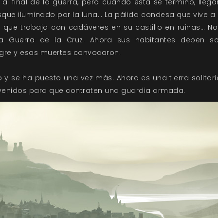
l final de la guerra, pero cuando esta se terminó, llegar
bosque iluminado por la luna… La pálida condesa que vive a 
co que trabaja con cadáveres en su castillo en ruinas… No
 la Guerra de la Cruz. Ahora sus habitantes deben so
re y esas muertes convocaron.
do y se ha puesto una vez más. Ahora es una tierra solitari
evenidos para que contraten una guardia armada.