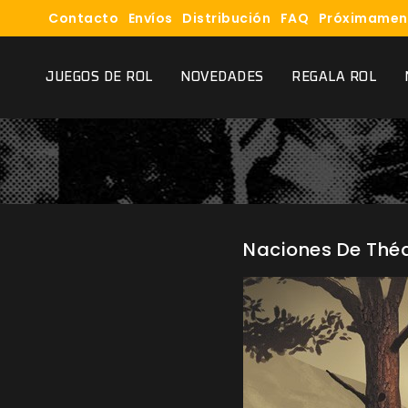
Contacto
Envíos
Distribución
FAQ
Próximamen
JUEGOS DE ROL
NOVEDADES
REGALA ROL
Naciones De Théa