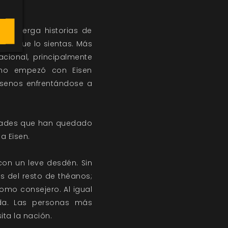
n alberga historias de
os que lo sientas. Más
cional, principalmente
 no empezó con Eisen
isenos enfrentándose a
udades que han quedado
a Eisen.
con un leve desdén. Sin
s del resto de théanos;
omo consejero. Al igual
ada. Las personas más
ita la nación.