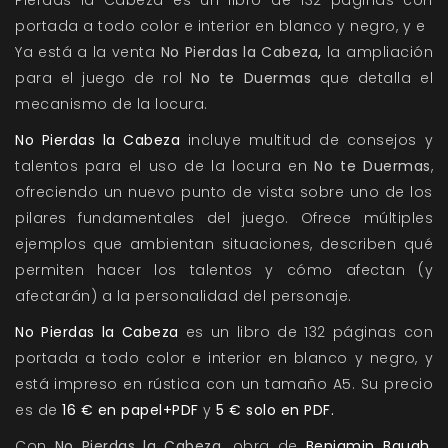
Pierdas la Cabeza es un libro de 132 páginas con
portada a todo color e interior en blanco y negro, y e
Ya está a la venta
No Pierdas la Cabeza
,
la ampliación
para el juego de rol
No te Duermas
que detalla el
mecanismo de la locura.
No Pierdas la Cabeza
incluye multitud de consejos y
talentos para el uso de la locura en
No te Duermas
,
ofreciendo un nuevo punto de vista sobre uno de los
pilares fundamentales del juego. Ofrece múltiples
ejemplos que ambientan situaciones, describen qué
permiten hacer los talentos y cómo afectan (y
afectarán) a la personalidad del personaje.
No Pierdas la Cabeza
es un libro de 132 páginas con
portada a todo color e interior en blanco y negro, y
está impreso en rústica con un tamaño A5. Su precio
es de
16 € en papel+PDF
y
5 € solo en
PDF.
Con
No Pierdas la Cabeza
,
obra de
Benjamin Baugh,