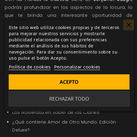
podrás profundizar en los aspectos de la locura, lo
que te brinda una interesante oportunidad de
interpretación. No te duermas, no pierdas la cabeza y
Este sitio web utiliza cookies propias y de terceros
¡aprovecha la oportunidad de hacerte con este libro!
para mejorar nuestros servicios y mostrarle
publicidad relacionada con sus preferencias
mediante el análisis de sus hábitos de
navegación. Para dar su consentimiento sobre su
Me gusta esto
uso pulse el botón Acepto.
Política de cookies
Personalizar cookies
ACEPTO
En la misma categoría
RECHAZAR TODO
Nuevo título en la sección Oferta de la Semana
Los Nosferatu en Saber de los Clanes
¿Qué contiene Amor de Otro Mundo: Edición
Deluxe?