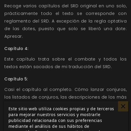
Recoge varios capítulos del SRD original en uno solo,
prácticamente todo el texto se corresponde con
reglamento del SRD. A excepción de la regla optativa
de las dotes, puesto que solo se liberó una dote:
Apresar.
Capítulo 4:
Este capítulo trata sobre el combate y todos los
textos están sacados de mi traducción del SRD.
Capítulo 5:
Casi el capítulo al completo. Cómo lanzar conjuros,
los listados de conjuros, las descripciones de los más
de trescientos conjuros, los más de doscientos
Este sitio web utiliza cookies propias y de terceros
objetos mágicos y más. Este capítulo es íntegro del
para mejorar nuestros servicios y mostrarle
SRD, salvo aquello que se refiere específicamente a
publicidad relacionada con sus preferencias
mediante el análisis de sus hábitos de
Voldor.