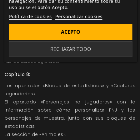
navegación. Para dar su consentimiento sobre su
uso pulse el botón Acepto.
Capítulo 7:
Política de cookies
Personalizar cookies
La información sobre los planos de existencia: el
Plano Material, el viaje planar, los Planos Exteriores y
ACEPTO
los Planos Interiores.
Dentro del panteón de dioses, los que pertenecen al
RECHAZAR TODO
SRD son las deidades celtas, las deidades griegas y
las deidades egipcias.
Capítulo 8:
Los apartados «Bloque de estadísticas» y «Criaturas
legendarias».
El apartado «Personajes no jugadores» con la
información sobre cómo personalizar PNJ y los
personajes de muestra, junto con sus bloques de
estadísticas.
La sección de «Animales».