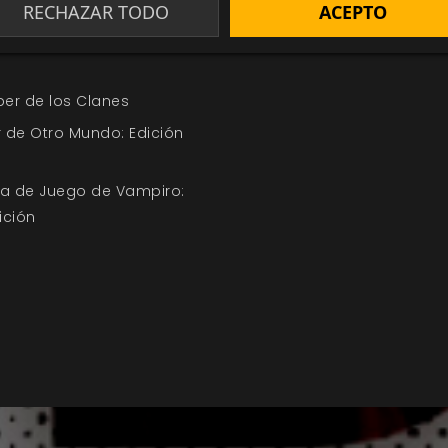
RECHAZAR TODO
ACEPTO
ferta de la Semana
ección Oferta de la
ber de los Clanes
 de Otro Mundo: Edición
uía de Juego de Vampiro:
ición