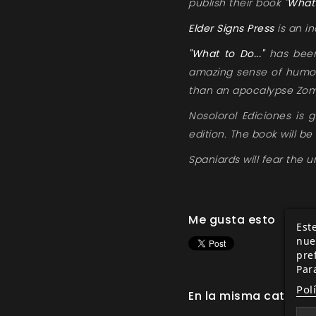
publish their book
"What
Elder Signs Press
is an in
"What to Do..."
has been 
amazing sense of humor,
than an apocalypse Zomb
Nosolorol Ediciones is 
edition. The book will be
Spaniards will fear the u
Me gusta esto
Este
nue
pre
Par
Pol
En la misma categor