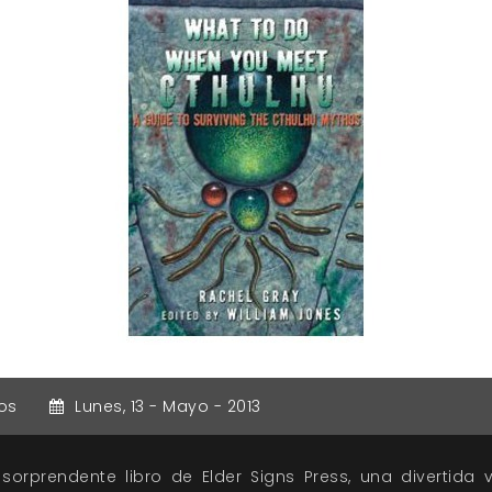
os
Lunes,
13 -
Mayo -
2013
 sorprendente libro de Elder Signs Press, una divertida 