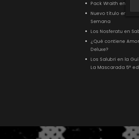
Pack Wraith en la O
Nuevo título en la s
Semana
Los Nosferatu en Sa
¿Qué contiene Amor
Deluxe?
Los Salubri en la G
La Mascarada 5ª ed