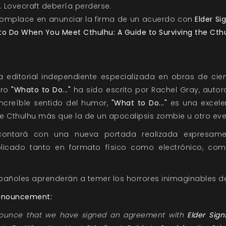
. Lovecraft debería perderse.
omplace en anunciar la firma de un acuerdo con
Elder Si
to Do When You Meet Cthulhu: A Guide to Surviving the Cth
 editorial independiente especializada en obras de cien
bro
"Whato to Do..."
ha sido escrito por Rachel Gray, autor
 increíble sentido del humor,
"What to Do..."
es una excele
e Cthulhu más que la de un apocalipsis zombie u otro eve
 contará con una nueva portada realizada expresame
blicado tanto en formato físico como electrónico, co
pañoles aprenderán a temer los horrores inimaginables de 
 announcement:
nounce that we have signed an agreement with
Elder Sign