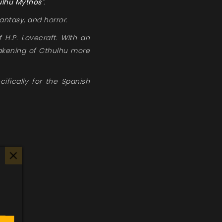
ulhu Mythos"
.
fantasy, and horror.
H.P. Lovecraft. With an
wakening of Cthulhu more
ifically for the Spanish
s