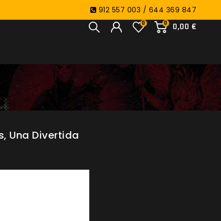
912 557 003 / 644 369 847
0
0
0,00 €
s, Una Divertida