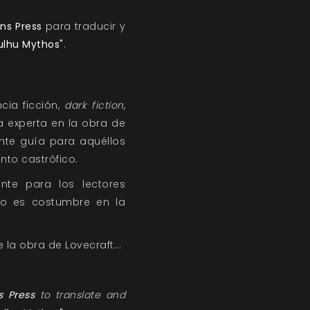
gns Press
para traducir y
ulhu Mythos"
.
cia ficción,
dark fiction
,
a experta en la obra de
nte guía para aquéllos
nto castrófico.
nte para los lectores
mo es costumbre en la
la obra de Lovecraft...
s Press
to translate and