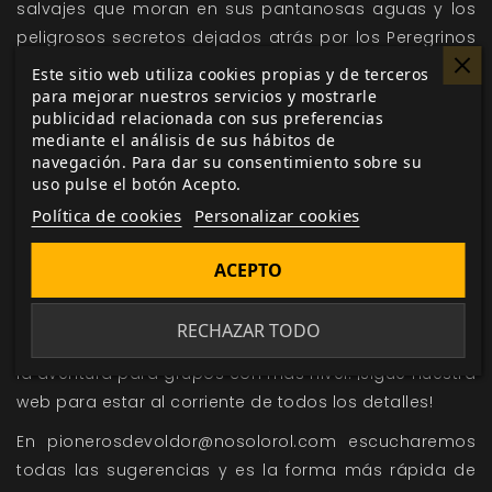
salvajes que moran en sus pantanosas aguas y los
peligrosos secretos dejados atrás por los Peregrinos
hacen que la mayoría de los prospectores no salgan
Este sitio web utiliza cookies propias y de terceros
con vida."
para mejorar nuestros servicios y mostrarle
publicidad relacionada con sus preferencias
El día 11 de mayo liberaremos esta aventura en la web
mediante el análisis de sus hábitos de
navegación. Para dar su consentimiento sobre su
de
Pioneros de Voldor
y podrás acceder a ella desde
uso pulse el botón Acepto.
tu perfil de usuario. También encontrarás el formulario
Política de cookies
Personalizar cookies
de respuestas para que tu grupo deje su huella en el
mundo de
El Resurgir del Dragón
.
ACEPTO
Somos conscientes de que algunos grupos de juego
ya han superado el nivel 3, así que pronto
RECHAZAR TODO
publicaremos un artículo explicando como adaptar
la aventura para grupos con más nivel. ¡Sigue nuestra
web para estar al corriente de todos los detalles!
En pionerosdevoldor@nosolorol.com escucharemos
todas las sugerencias y es la forma más rápida de