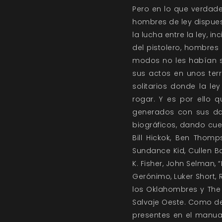
Pero en lo que verdad
hombres de ley dispues
la lucha entre la ley, in
del pistolero, hombres
modos no les habían si
sus actos en unos terr
solitarios donde la 
rogar. Y es por ello 
generados con sus da
biográficos, dando cue
Bill Hickok, Ben Thomp
Sundance Kid, Cullen Ba
K. Fisher, John Selman, 
Gerónimo, Luker Short, R
los Oklahombres y The 
Salvaje Oeste. Como de
presentes en el manua