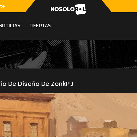
te
NOTICIAS
OFERTAS
io De Diseño De ZonkPJ