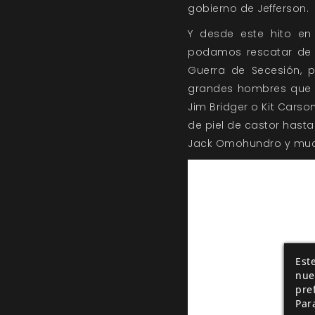
gobierno de Jefferson.
Y desde este hito en
podamos rescatar de l
Guerra de Secesión, 
grandes hombres que es
Jim Bridger o Kit Cars
de piel de castor hasta
Jack Omohundro y muc
Este
nue
pre
Par