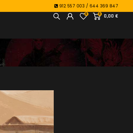
912 557 003 / 644 369 847
0
0
0,00 €