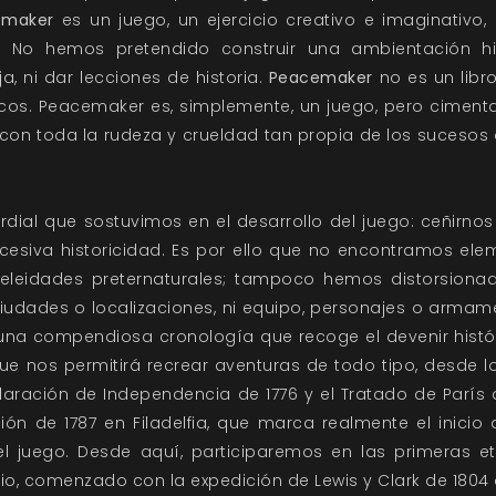
emaker
es un juego, un ejercicio creativo e imaginativo,
e. No hemos pretendido construir una ambientación hi
, ni dar lecciones de historia.
Peacemaker
no es un libro
cos. Peacemaker es, simplemente, un juego, pero cimentad
, con toda la rudeza y crueldad tan propia de los suceso
ordial que sostuvimos en el desarrollo del juego: ceñirno
esiva historicidad. Es por ello que no encontramos ele
leidades preternaturales; tampoco hemos distorsionado 
ciudades o localizaciones, ni equipo, personajes o armam
 una compendiosa cronología que recoge el devenir histór
que nos permitirá recrear aventuras de todo tipo, desde 
laración de Independencia de 1776 y el Tratado de París 
ción de 1787 en Filadelfia, que marca realmente el inicio
 juego. Desde aquí, participaremos en las primeras e
orio, comenzado con la expedición de Lewis y Clark de 1804 