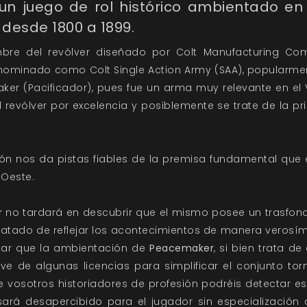
n juego de rol histórico ambientado en 
desde 1800 a 1899.
bre del revólver diseñado por Colt Manufacturing Co
enominado como Colt Single Action Army (SAA), popularm
ker (Pacificador), pues fue un arma muy relevante en el V
s el revólver por excelencia y posiblemente se trate de la p
ión nos da pistas fiables de la premisa fundamental qu
 Oeste.
r
no tardará en descubrir que el mismo posee un trasfondo
tado de reflejar los acontecimientos de manera verosímil
tar que la ambientación de
Peacemaker
, si bien trata de
sirve de algunas licencias para simplificar el conjunto t
 vosotros historiadores de profesión podréis detectar es
sará desapercibido para el jugador sin especialización