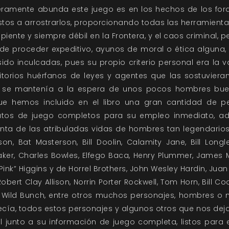
eramente abunda este juego es en los hechos de los fora
tos a arrostrarlos, proporcionando todas las herramienta
cipiente y siempre débil en la Frontera, y el caos criminal, 
 de proceder expeditivo, ayunos de moral o ética alguna
do inculcadas, pues su propio criterio personal era la 
itorios huérfanos de leyes y agentes que las sostuvier
ley se mantenía a la espera de unos pocos hombres bu
que hemos incluido en el libro una gran cantidad de pe
tos de juego completos para su empleo inmediato, a
nta de las atribuladas vidas de hombres tan legendario
son, Bat Masterson, Bill Doolin, Calamity Jane, Bill Long
ker, Charles Bowles, Elfego Baca, Henry Plummer, James Mi
“Pink” Higgins y de Horrel Brothers, John Wesley Hardin, Jua
obert Clay Allison, Norrin Porter Rockwell, Tom Horn, Bill C
Wild Bunch, entre otros muchos personajes, hombres o m
cía, todos estos personajes y algunos otros que nos deja
l junto a su información de juego completa, listos para