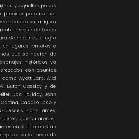
jidos y aquellos pocos
s precisas para recrear
personificado en la figura
, materias que de todos
vara de medir que regía
an en lugares remotos o
enos que se hacían de
rsonajes históricos ya
derezados con apuntes
s como Wyatt Earp, Wild
ley, Butch Cassidy y de
ller, Doc Holliday, John
n Cortina, Caballo Loco y
ook, Jesse y Frank James,
ujeres, que forjaron el
mos en el tintero están
 emplear en la mesa de