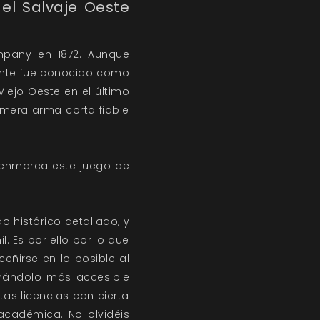
el Salvaje Oeste
mpany en 1872. Aunque
ente fue conocido como
iejo Oeste en el último
rimera arma corta fiable
e enmarca este juego de
 histórico detallado, y
. Es por ello por lo que
 ceñirse en lo posible al
ornándolo más accesible
tas licencias con cierta
 académica. No olvidéis