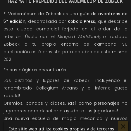
HAZ YA TU PREPEDIDO DEL VADEMÉCUM DE ZOBECK
El
Vademécum de Zobeck
es una
guía de aventuras de
5ª edición,
desarrollada por
Kobold Press,
que describe
esta ciudad comercial forjada en el ardor de la
rebelión. Úsalo con el
Midgard Worldbook,
o traslada
Zobeck a tu propio entorno de campaña. Su
publicación está prevista para octubre de este mismo
2021.
En sus páginas encontrarás:
Los distritos y lugares de Zobeck, ¡incluyendo el
renombrado Collegium Arcano y el infame gueto
kobold!
Gremios, bandas y dioses, ¡así como personajes no
jugadores para desafiar o ayudar a tus jugadores!
Una nueva escuela de magia mecánica y nuevos
objetos mágicos, ¡incluyendo la bolsa de trampas, el
Este sitio web utiliza cookies propias y de terceros