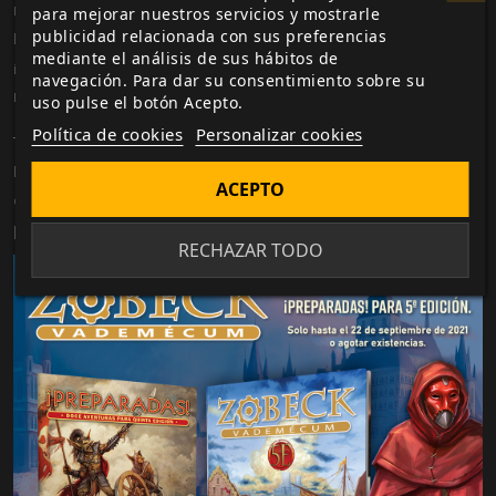
reloj de bolsillo del cronomante y el bisturí de la Dama
para mejorar nuestros servicios y mostrarle
publicidad relacionada con sus preferencias
Roja!
mediante el análisis de sus hábitos de
¡Nuevos trasfondos de personaje, monturas y dotes
navegación. Para dar su consentimiento sobre su
raciales para humanos y mecanizados! Y mucho más.
uso pulse el botón Acepto.
Política de cookies
Personalizar cookies
Tanto si llegas a la ciudad libre por la Gran Carretera
Norte o gateando a través de un túnel de
ACEPTO
contrabandistas, ¡la aventura está esperándote en las
páginas del
Vademécum de Zobeck
!
RECHAZAR TODO