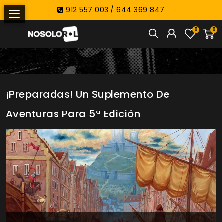
912 557 003 / 644 369 847
0
0
¡Preparadas! Un Suplemento De
Aventuras Para 5ª Edición