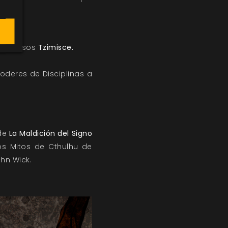
.
odiciosos
Tzimisce.
deres de Disciplinas a
de
La Maldición del Signo
os Mitos de Cthulhu de
hn Wick.