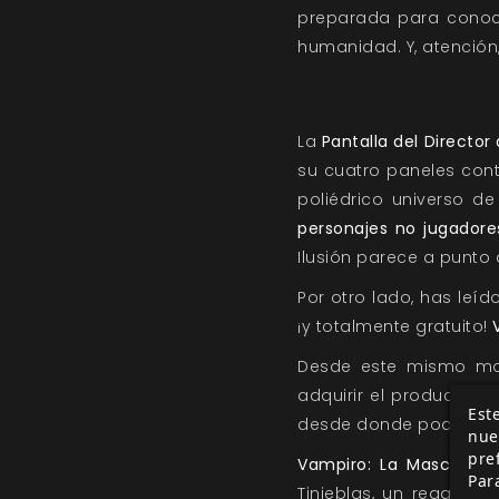
preparada para conocer
humanidad. Y, atención
La
Pantalla del Director
su cuatro paneles con
poliédrico universo de 
personajes no jugadore
Ilusión parece a punto 
Por otro lado, has leí
¡y totalmente gratuito!
Desde este mismo mo
adquirir el producto d
Este
desde donde podrás de
nue
pre
Vampiro: La Mascarad
Par
Tinieblas, un regalo 