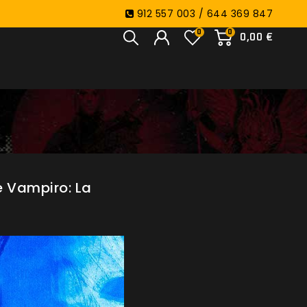
912 557 003 / 644 369 847
0
0
0,00 €
e Vampiro: La