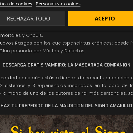
ítica de cookies
Personalizar cookies
us primeros pasos por este mundo de sombras y secretos
 Companion
proporciona:
RECHAZAR TODO
ACEPTO
 de los condenados
Ravnos
, los perseguidos
Salubri
y los c
 mortales y Ghouls.
evos Rasgos con los que expandir tus crónicas: desde Po
Clan pasando por Méritos y Defectos.
DESCARGA GRATIS VAMPIRO: LA MASCARADA COMPANION
ecordarte que aún estás a tiempo de
hacer tu prepedido
3 sistemas y 3 experiencias inspiradas en la obra de l
 la mano de uno de los autores de rol más personales, Jo
HAZ TU PREPEDIDO DE LA MALDICIÓN DEL SIGNO AMARILLO