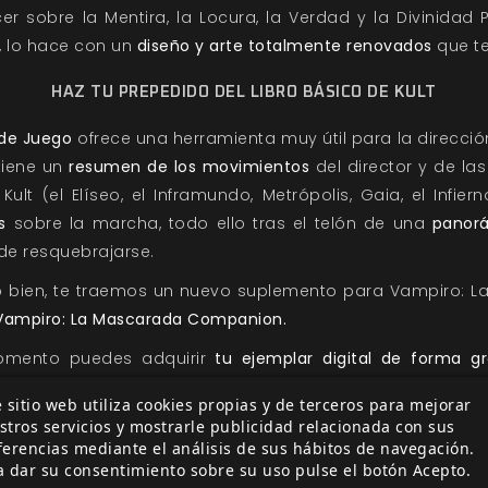
 sobre la Mentira, la Locura, la Verdad y la Divinidad 
, lo hace con un
diseño y arte totalmente renovados
que te
HAZ TU PREPEDIDO DEL LIBRO BÁSICO DE KULT
 de Juego
ofrece una herramienta muy útil para la dirección 
tiene un
resumen de los movimientos
del director y de las
Kult (el Elíseo, el Inframundo, Metrópolis, Gaia, el Infie
s
sobre la marcha, todo ello tras el telón de una
panor
de resquebrajarse.
do bien, te traemos un nuevo suplemento para Vampiro: L
Vampiro: La Mascarada Companion.
mento puedes adquirir
tu ejemplar digital de forma gr
e la manera habitual (a coste 0) y este quedará añadido a
 sitio web utiliza cookies propias y de terceros para mejorar
scargarlo.
stros servicios y mostrarle publicidad relacionada con sus
ferencias mediante el análisis de sus hábitos de navegación.
a Companion
pretende ser un agradecimiento a los en
a dar su consentimiento sobre su uso pulse el botón Acepto.
adicional para aquellas personas que llevan mucho tie