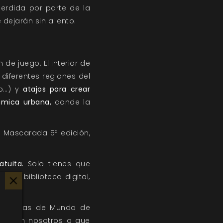
Perdida por parte de la
 dejarán sin aliento.
de juego. El interior de
 diferentes regiones del
rno…) y
atajos para crear
ámica urbana,
donde la
a Mascarada 5ª edición,
atuita.
Solo tienes que
 tu biblioteca digital,
tusiastas de Mundo de
mpo con nosotros o que