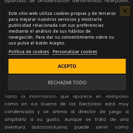
apartado de ambientación denominado «Ibérpolis»,
que proporciona información sobre las
Este sitio web utiliza cookies propias y de terceros
características ciberpunk de la ambientación. El
para mejorar nuestros servicios y mostrarle
apéndice «La Guerra de los Electores», sin embargo,
publicidad relacionada con sus preferencias
mediante el análisis de sus hábitos de
no debe darse a conocer a los jugadores e incluso se
navegación. Para dar su consentimiento sobre su
recomienda que el director tampoco acceda a su
uso pulse el botón Acepto.
contenido hasta después de haber leído la aventura
Política de cookies
Personalizar cookies
al completo una primera vez. De ese modo,
participará también de la sorpresa y tendrá una
ACEPTO
visión más clara de cómo la revelación del
componente místico podría impactar en los
RECHAZAR TODO
personajes (y en los jugadores).
Tanto la información que aparece en «Ibérpolis»
como en «La Guerra de los Electores» está muy
condensada y se anima al director de juego a
ampliarla a su gusto. Aunque se trata de una
aventura autoconclusiva, puede servir como