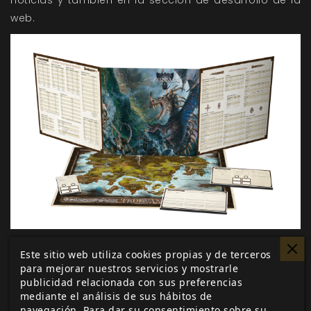
noticias y también en
la sección de desarrollo
de la
web.
Este sitio web utiliza cookies propias y de terceros
para mejorar nuestros servicios y mostrarle
Me gusta esto
publicidad relacionada con sus preferencias
mediante el análisis de sus hábitos de
navegación. Para dar su consentimiento sobre su