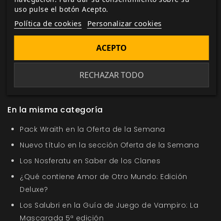
uso pulse el botón Acepto.
Política de cookies
Personalizar cookies
Etiquetas:
Fantasia
Mitología
Dragones
Theodore Bergqvist
Magnus Malmberg
Suplemento
ACEPTO
Trudvang Chronicles
Bestiario De Jorgi
Bestiario
Troles
Lis Díez Bourgoin
Nosolorol
rol
manual del
RECHAZAR TODO
director
manual del jugador
En la misma categoría
Pack Wraith en la Oferta de la Semana
Nuevo título en la sección Oferta de la Semana
Los Nosferatu en Saber de los Clanes
¿Qué contiene Amor de Otro Mundo: Edición
Deluxe?
Los Salubri en la Guía de Juego de Vampiro: La
Mascarada 5ª edición