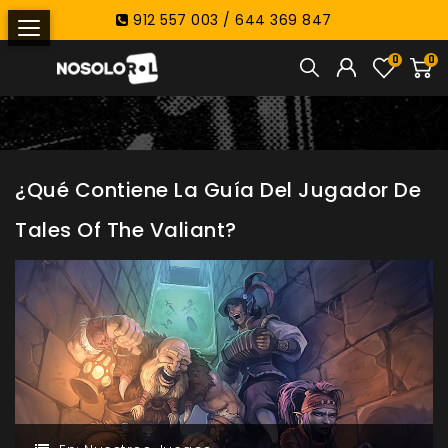
912 557 003 / 644 369 847
0
0
¿Qué Contiene La Guía Del Jugador De
Tales Of The Valiant?