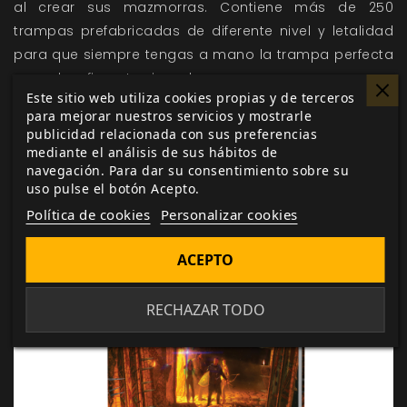
al crear sus mazmorras. Contiene más de 250
trampas prefabricadas de diferente nivel y letalidad
para que siempre tengas a mano la trampa perfecta
para desafiar a tus jugadores.
Este sitio web utiliza cookies propias y de terceros
También se incluye un generador de trampas con 50
para mejorar nuestros servicios y mostrarle
publicidad relacionada con sus preferencias
activadores de trampas y 50 efectos que, al
mediante el análisis de sus hábitos de
combinarse, pueden crear hasta 2 500
navegación. Para dar su consentimiento sobre su
combinaciones diferentes.
uso pulse el botón Acepto.
Política de cookies
Personalizar cookies
ACEPTO
RECHAZAR TODO