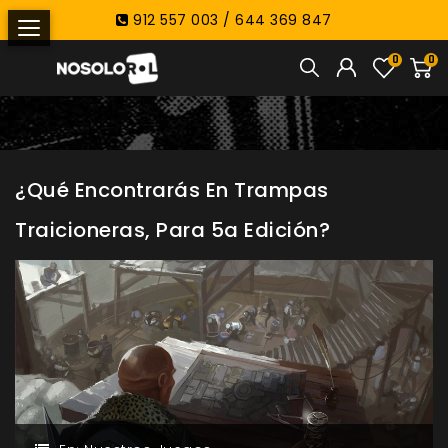
912 557 003 / 644 369 847
0
0
¿Qué Encontrarás En Trampas
Traicioneras, Para 5a Edición?