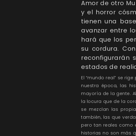
Amor de otro M
y el horror cósm
tienen una base
avanzar entre lo
hará que los pe
su cordura. Co
reconfigurarán s
estados de reali
El “mundo real” se rig
nuestra época, las hi
mayoría de la gente. A
la locura que de la co
se mezclan las propia
también, las que verd
pero tan reales como 
historias no son más q