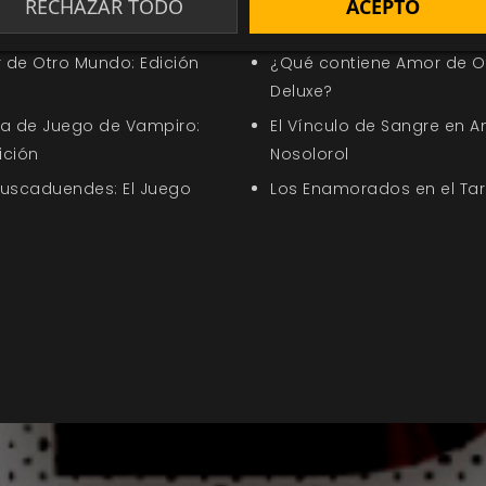
¿Qué contiene The Dark Cr
RECHAZAR TODO
ACEPTO
ber de los Clanes
Aventuras?
 de Otro Mundo: Edición
¿Qué contiene Amor de Ot
Deluxe?
uía de Juego de Vampiro:
El Vínculo de Sangre en A
ición
Nosolorol
Buscaduendes: El Juego
Los Enamorados en el Tar