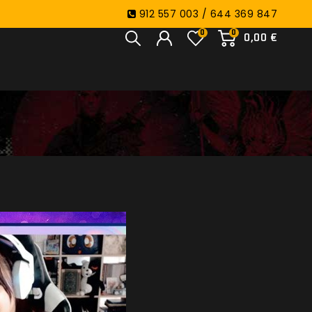
912 557 003 / 644 369 847
0
0
0,00 €