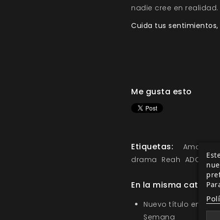
nadie cree en realidad.
Cuida tus sentimientos
Me gusta esto
Etiquetas:
Amor de 
Este
drama
Reah
ADOM
A
nue
pre
En la misma categor
Par
Pol
Nuevo título en la s
Semana