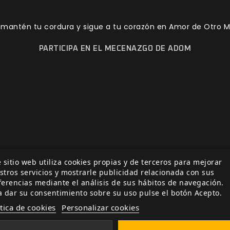
, mantén tu cordura y sigue a tu corazón en Amor de Otro 
PARTICIPA EN EL MECENAZGO DE ADOM
otro Mundo
Otros juegos
Juego básico
terror cósmico
o
 sitio web utiliza cookies propias y de terceros para mejorar
DOManual
stros servicios y mostrarle publicidad relacionada con sus
ferencias mediante el análisis de sus hábitos de navegación.
ía
a dar su consentimiento sobre su uso pulse el botón Acepto.
Relacionada por etiqueta
ítica de cookies
Personalizar cookies
ección Oferta de la
El ojo de Nyarlathotep en