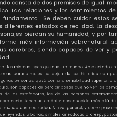
undo
consta de dos premisas de igual impo
ico. Las relaciones y los sentimientos 
 fundamental. Se deben cuidar estos s
s diferentes estados de realidad. La des
rsonajes pierdan su humanidad, y por tan
nforme más información sobrenatural a
us cerebros, siendo capaces de ver y pe
dad.
e por las mismas leyes que nuestro mundo. Ambientado en u
storias paranormales no dejan de ser historias con poc
lgunas personas, quizá con una sensibilidad superior, o
rdura, son capaces de percibir cosas que no ven los demás
s de los estafadores, las de las personas extremadam
aderamente tienen un carácter desconocido más allá de n
el mundo que nos rodea. A nivel general, y como pasa e
ue leyendas urbanas, simples anécdotas o creepypastas 