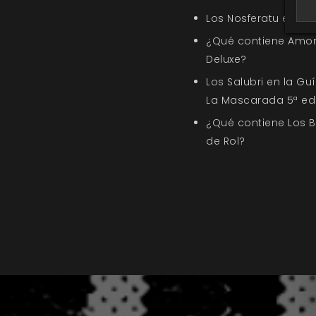
Los Nosferatu en Sa
¿Qué contiene Amor
Deluxe?
Los Salubri en la G
La Mascarada 5ª ed
¿Qué contiene Los 
de Rol?