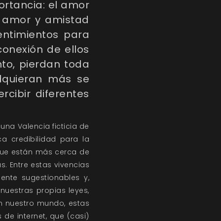
rtancia: el amor
de amor y amistad
entimientos para
conexión de ellos
to, pierdan toda
dquieran más se
rcibir diferentes
na Valencia ficticia de
a credibilidad para la
 que están más cerca de
. Entre estas vivencias
ente sugestionables y,
uestras propias leyes,
n nuestro mundo, estas
de internet, que (casi)