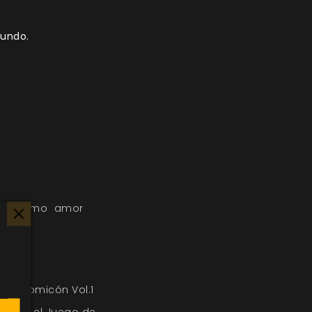
Mundo.
cultismo
amor
s
 Postnomicón Vol.1