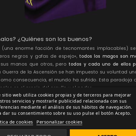
malos? ¿Quiénes son los buenos?
(una enorme facción de tecnomantes implacables) s
eros negros y gafas de espejo»,
todos los magos son mo
 sus manos que otros, pero
todos y cada uno de ellos po
 Guerra de la Ascensión se han impuesto su voluntad un
omo consecuencia, el mundo ha sufrido. Esta paradoja d
les es el precio del orgullo y el poder.
 sitio web utiliza cookies propias y de terceros para mejorar
Mago: La Ascensión 20A
tiene una metatrama épica con c
stros servicios y mostrarle publicidad relacionada con sus
Esta Edición 20º Aniversario presenta elementos de todas 
ferencias mediante el análisis de sus hábitos de navegación.
a dar su consentimiento sobre su uso pulse el botón Acepto.
te a esta metatrama? No. Un mago no tiene por qué luc
ítica de cookies
Personalizar cookies
 qué visitar jamás reinos altermundanos. No tiene por qué
 de la extensión de su mito, Mago no trata de luchar co