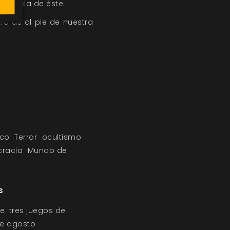
ariencia de éste.
rarás al pie de nuestra
ico
Terror
ocultismo
cracia
Mundo de
s
e: tres juegos de
 de agosto