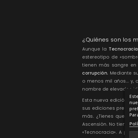
¿Quiénes son los 
Aunque la
Tecnocracia
estereotipo de «sombr
tienen más sangre en
corrupción.
Mediante su
o menos mil años… y, c
nombre de elevados idea
Este
Esta nueva edición de
nue
sus ediciones previas. 
pre
Par
más. ¿Tienes que atar
Pol
Ascensión. No tiene por
«Tecnocracia». A pesar