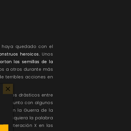
e haya quedado con el
nstruos heroicos.
Unos
rtan las semillas de la
os a otros durante más
e terribles acciones en
ambios drásticos entre
ellas, junto con algunos
har en la Guerra de la
 oír siquiera la palabra
ntra Iteración X en las