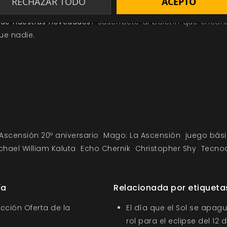
RECHAZAR TODO
ACEPTO
ata de salvar tu mundo, como quiera que sea para ti la ap
o de nuestras novedades?
Suscríbete al boletín que encont
ue nadie.
Ascensión 20º aniversario
Mago: La Ascensión
juego bás
chael William Kaluta
Echo Chernik
Christopher Shy
Tecno
ía
Relacionada por etiqueta
ección Oferta de la
El día que el Sol se apagu
rol para el eclipse del 12