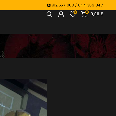
912 557 003 / 644 369 847
0
0
0,00 €