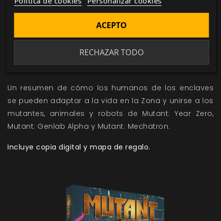
Política de cookies
Personalizar cookies
Una detallada descripción de Elysium I, la madre de
todos los enclaves de Campos Elíseos. Incluye un
ACEPTO
mapa a todo color.
Guardianes de la Caída
, una campaña que incluye
RECHAZAR TODO
reglas que permiten a los jugadores controlar las
cuatro Casas del enclave.
Un resumen de cómo los humanos de los enclaves
se pueden adaptar a la vida en la Zona y unirse a los
mutantes, animales y robots de
Mutant: Year Zero
,
Mutant: Genlab Alpha
y
Mutant: Mechatron
.
Incluye copia digital y mapa de regalo.