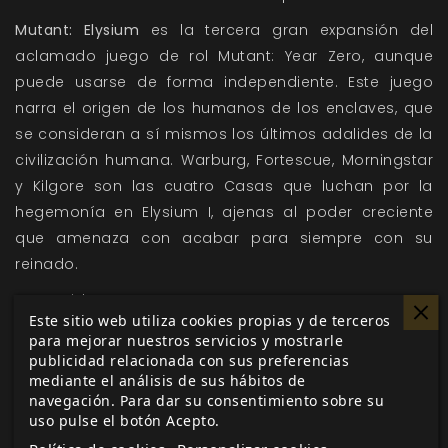
Mutant: Elysium
es la tercera gran expansión del
aclamado juego de rol
Mutant: Year Zero
, aunque
puede usarse de forma independiente. Este juego
narra el origen de los humanos de los enclaves, que
se consideran a sí mismos los últimos adalides de la
civilización humana. Warburg, Fortescue, Morningstar
y Kilgore son las cuatro Casas que luchan por la
hegemonía en Elysium I, ajenas al poder creciente
que amenaza con acabar para siempre con su
reinado.
Contenido:
Este sitio web utiliza cookies propias y de terceros
Nuevas reglas para crear y jugar con humanos del
para mejorar nuestros servicios y mostrarle
publicidad relacionada con sus preferencias
enclave, incluyendo sus redes de contactos con
mediante el análisis de sus hábitos de
aliados ricos y poderosos. Este libro contiene todas
navegación. Para dar su consentimiento sobre su
las reglas que necesitas para jugar.
uso pulse el botón Acepto.