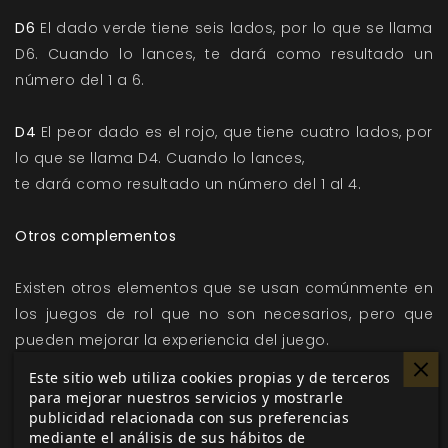
D6
El dado verde tiene seis lados, por lo que se llama
D6. Cuando lo lances, te dará como resultado un
número del 1 a 6.
D4
El peor dado es el rojo, que tiene cuatro lados, por
lo que se llama D4. Cuando lo lances,
te dará como resultado un número del 1 al 4.
Otros complementos
Existen otros elementos que se usan comúnmente en
los juegos de rol que no son necesarios, pero que
pueden mejorar la experiencia del juego.
Este sitio web utiliza cookies propias y de terceros
Pantalla del Director de juego
para mejorar nuestros servicios y mostrarle
publicidad relacionada con sus preferencias
mediante el análisis de sus hábitos de
Es una pantalla plegable de cartón de Aventuras en