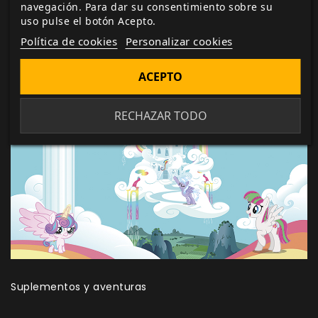
navegación. Para dar su consentimiento sobre su
Equestria utilizada por el director de juego para
uso pulse el botón Acepto.
esconder sus mapas, notas y los dados que tira.
Política de cookies
Personalizar cookies
Además, hay información útil y referencias en el lado
del director.
ACEPTO
RECHAZAR TODO
Suplementos y aventuras