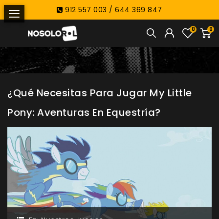
912 557 003 / 644 369 847
0
0
¿Qué Necesitas Para Jugar My Little
Pony: Aventuras En Equestría?