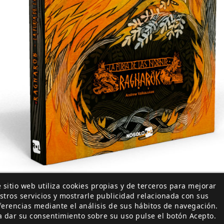
 sitio web utiliza cookies propias y de terceros para mejorar
s se convirtieron en grandes héroes y fueron elegidos por l
stros servicios y mostrarle publicidad relacionada con sus
gastar niveles comprando mejoras. Puedes adquirir tanta
ferencias mediante el análisis de sus hábitos de navegación.
on los requisitos y pagues el coste del nivel (lo que 
a dar su consentimiento sobre su uso pulse el botón Acepto.