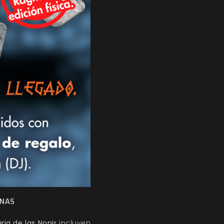
UNAS
ria de las Nonir
incluyen