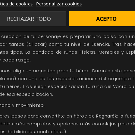
ar puntos de Destino y Esencia).
ítica de cookies
Personalizar cookies
a palabra sobre qué mejoras se admiten en la saga. Ejem
 comprarse la mejora de Fylgja. Esencia 11, Destino 4 y l
RECHAZAR TODO
ACEPTO
la creación de tu personaje es preparar una bolsa con u
obar tantas (al azar) como tu nivel de Esencia. Tras hace
ntes tipos. La cantidad de runas Físicas, Mentales y Espi
e cada rasgo.
unas, elige un arquetipo para tu héroe. Durante este paso
blanco) con una de las especializaciones del arquetipo, 
u héroe. Tras elegir especialización, tu runa del Vacío q
de esa especialización.
amaño y movimiento.
meros pasos para convertirte en héroe de
Ragnarök: la furia
talles más completos y opciones más complejas para dar
s, habilidades, contactos...).