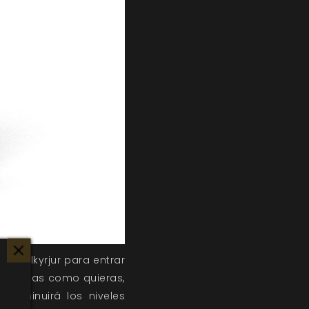
as valkyrjur para entrar
s mejoras como quieras,
disminuirá los niveles