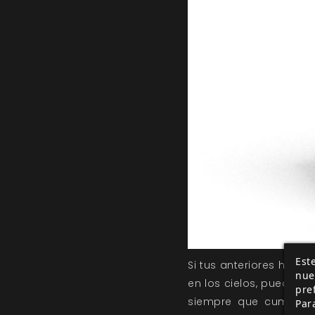
Este
Si tus anteriores héroe
nue
en los cielos, puedes 
pre
siempre que cumplas c
Par