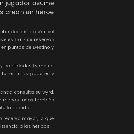
, un jugador asume
ás crean un héroe
debe decidir a qué nivel
iveles 1 a 7 se reservan
s en puntos de Destino y
y habilidades (y menor
an tener más poderes y
uando consulta su wyrd.
er menos runas también
e la partida.
a reserva mayor, lo que
stencia a las heridas.