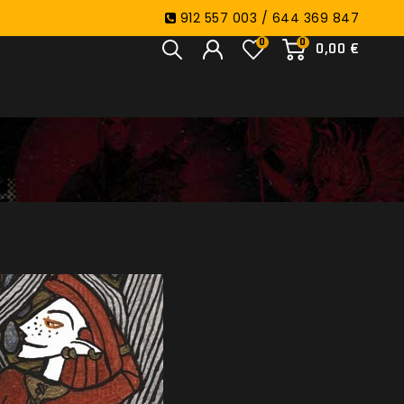
912 557 003 / 644 369 847
0
0
0,00 €