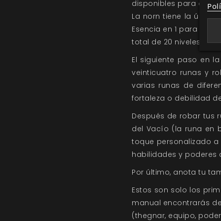
disponibles para compr
Pol
La norn tiene la últim
Esencia en 1 para poder
total de 20 niveles.
El siguiente paso en 
veinticuatro runas y r
varias runas de difere
fortaleza o debilidad d
Después de robar tus r
del Vacío (la runa en 
toque personalizado a t
habilidades y poderes 
Por último, anota tu t
Estos son solo los pri
manual encontrarás de
(thegnar, equipo, podere