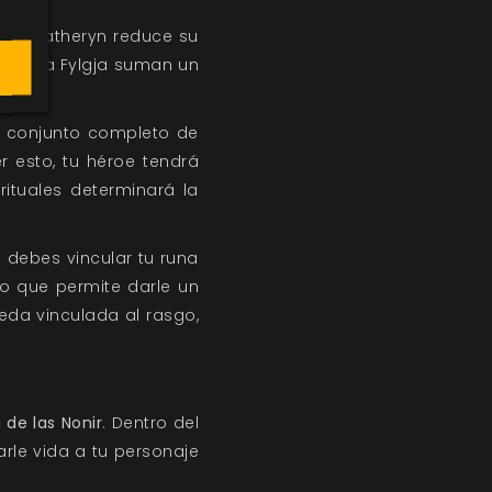
plo: Katheryn reduce su
a mejora Fylgja suman un
n conjunto completo de
r esto, tu héroe tendrá
rituales determinará la
 debes vincular tu runa
lo que permite darle un
ueda vinculada al rasgo,
 de las Nonir
. Dentro del
le vida a tu personaje