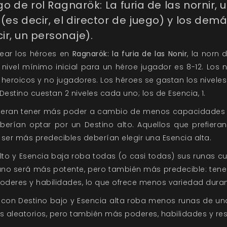
go de rol Ragnarök: La furia de las nornir
 (es decir, el director de juego) y los dem
ir, un personaje).
ear los héroes en
Ragnarök: la furia de las Nonir
, la norn 
 nivel mínimo inicial para un héroe jugador es 8-12. Los n
heroicos y no jugadores. Los héroes se gastan los nivele
Destino cuestan 2 niveles cada uno; los de Esencia, 1.
fieran tener más poder a cambio de menos capacidades 
berían optar por un Destino alto. Aquellos que prefier
ser más predecibles deberían elegir una Esencia alta.
lto y Esencia baja roba todas (o casi todas) sus runas c
mano será más potente, pero también más predecible: ten
oderes y habilidades, lo que ofrece menos variedad durant
e con Destino bajo y Esencia alta roba menos runas de un
s aleatorios, pero también más poderes, habilidades y resi