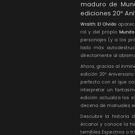
maduro de Mundo
ediciones 20º Ani
Wraith: El Olvido
apareci
rol y del propio
Mundo 
personajes (y a los p
lado más autodestruct
directamente al abismo
Ahora, gracias al inm
edición 20º Aniversari
perfecto con el que c
interpretar un fantas
edición actualiza los 
decena de manuales en 
Descubre la historia 
Arcanoi y conoce la his
temibles Espectros o tr