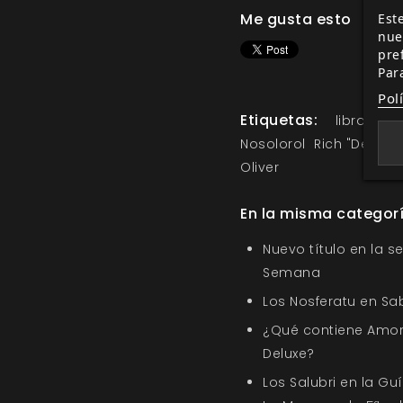
Me gusta esto
Este
nue
pre
Par
Pol
Etiquetas:
libro bás
Nosolorol
Rich "Deadg
Oliver
En la misma categor
Nuevo título en la s
Semana
Los Nosferatu en Sa
¿Qué contiene Amor
Deluxe?
Los Salubri en la G