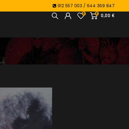
912 557 003 / 644 369 847
0
0
0,00 €