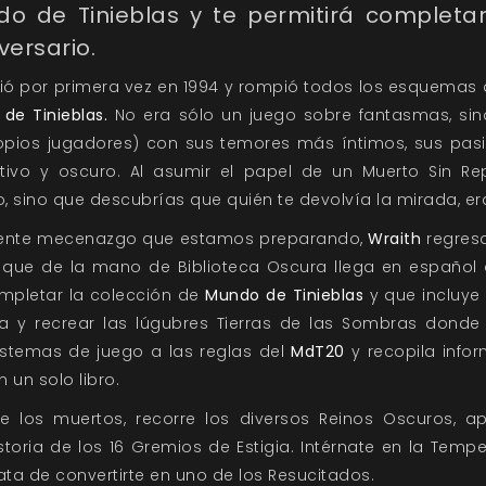
 de Tinieblas y te permitirá completar
versario.
ó por primera vez en 1994 y rompió todos los esquemas 
de Tinieblas.
No era sólo un juego sobre fantasmas, sin
ropios jugadores) con sus temores más íntimos, sus pas
ivo y oscuro. Al asumir el papel de un Muerto Sin R
, sino que descubrías que quién te devolvía la mirada, er
inente mecenazgo que estamos preparando,
Wraith
regres
o que de la mano de Biblioteca Oscura llega en español 
ompletar la colección de
Mundo de Tinieblas
y que incluye
ma y recrear las lúgubres Tierras de las Sombras donde
sistemas de juego a las reglas del
MdT20
y recopila info
un solo libro.
de los muertos, recorre los diversos Reinos Oscuros, a
toria de los 16 Gremios de Estigia. Intérnate en la Temp
ata de convertirte en uno de los Resucitados.