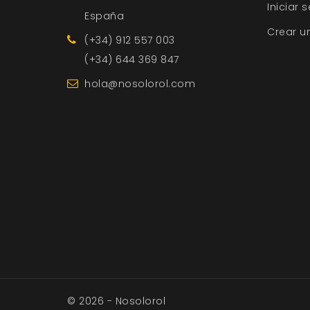
Iniciar 
España
Crear u
(+34) 912 557 003
(+34) 644 369 847
hola@nosolorol.com
© 2026 - Nosolorol