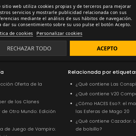
 sitio web utiliza cookies propias y de terceros para mejorar
stros servicios y mostrarle publicidad relacionada con sus
ferencias mediante el análisis de sus hábitos de navegación.
a dar su consentimiento sobre su uso pulse el botón Acepto.
ítica de cookies
Personalizar cookies
ico
terror
fantasmas
espectros
fantasia
Mundo de Tinie
RECHAZAR TODO
ACEPTO
uy" Dansky
Bruce Baugh
Lucien Soulban
Jackie Cassada
ía
Relacionada por etiqueta
ección Oferta de la
¿Qué contiene Las Conspi
¿Qué contiene V20 Comp
ber de los Clanes
¿Cómo HACES Eso?: el ma
 de Otro Mundo: Edición
las Esferas de Mago 20
¿Qué contiene Cazador: L
uía de Juego de Vampiro:
de bolsillo?