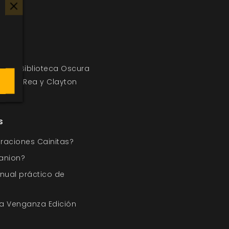
blas
Biblioteca Oscura
Nicky Rea y Clayton
s
raciones Cainitas?
anion?
nual práctico de
a Venganza Edición