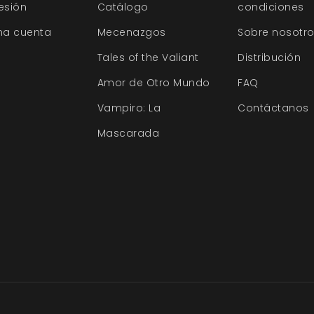
sesión
Catálogo
condiciones
na cuenta
Mecenazgos
Sobre nosotr
Tales of the Valiant
Distribución
Amor de Otro Mundo
FAQ
Vampiro: La
Contáctanos
Mascarada