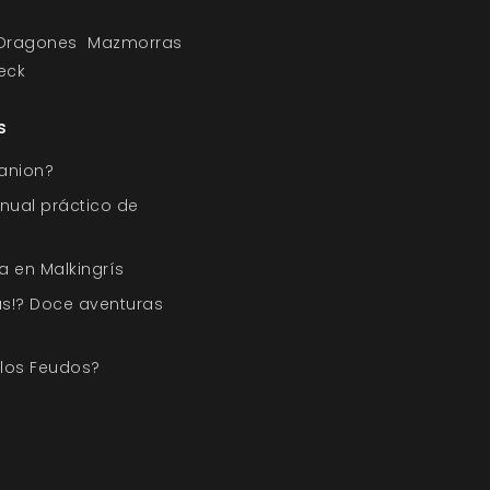
Dragones
Mazmorras
eck
s
anion?
nual práctico de
a en Malkingrís
s!? Doce aventuras
 los Feudos?