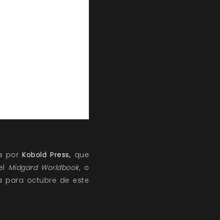
a por
Kobold Press,
que
 el
Midgard Worldbook,
o
a para octubre de este