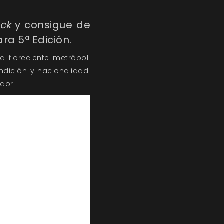
ck
y consigue de
ra 5ª Edición.
a floreciente metrópoli
dición y nacionalidad.
dor.