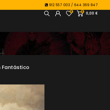
912 557 003 / 644 369 847
0
0
0,00 €
 Fantástico