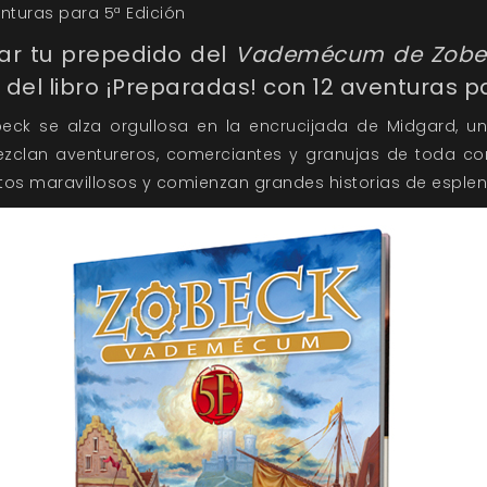
nturas para 5ª Edición
zar tu prepedido del
Vademécum de Zobe
del libro ¡Preparadas! con 12 aventuras pa
eck se alza orgullosa en la encrucijada de Midgard, un
zclan aventureros, comerciantes y granujas de toda con
tos maravillosos y comienzan grandes historias de esplen