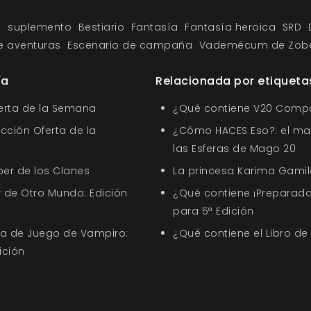
n
suplemento
Bestiario
Fantasía
Fantasía heroica
SRD
e aventuras
Escenario de campaña
Vademécum de Zob
ía
Relacionada por etiqueta
ferta de la Semana
¿Qué contiene V20 Comp
ección Oferta de la
¿Cómo HACES Eso?: el ma
las Esferas de Mago 20
ber de los Clanes
La princesa Karima Gamil
 de Otro Mundo: Edición
¿Qué contiene ¡Preparada
para 5ª Edición
uía de Juego de Vampiro:
¿Qué contiene el Libro de
ición