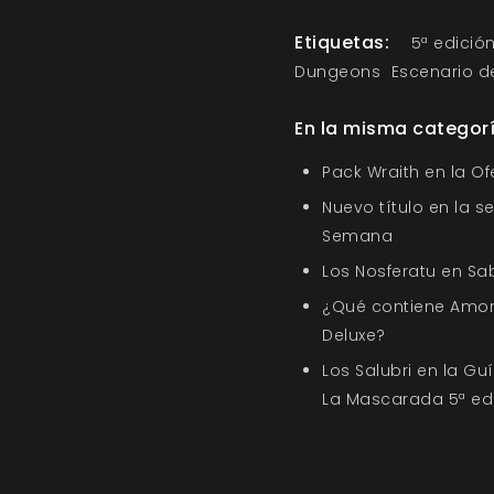
Etiquetas:
5ª edició
Dungeons
Escenario d
En la misma categor
Pack Wraith en la O
Nuevo título en la s
Semana
Los Nosferatu en Sa
¿Qué contiene Amor
Deluxe?
Los Salubri en la G
La Mascarada 5ª ed