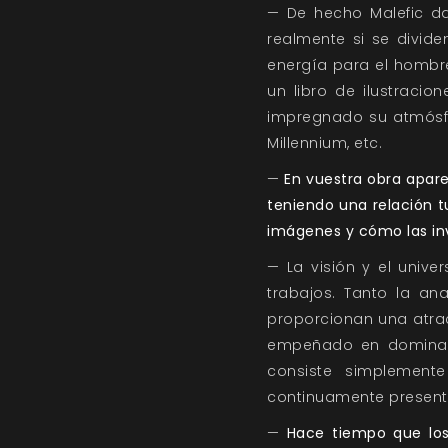
— De hecho Malefic da
realmente si se divide
energía para el hombr
un libro de ilustraci
impregnado su atmósfera
Millennium, etc.
—
En vuestra obra apar
teniendo una relación t
imágenes y cómo las inv
— La visión y el univ
trabajos. Tanto la an
proporcionan una atra
empeñado en dominar d
consiste simplement
continuamente presente
—
Hace tiempo que los