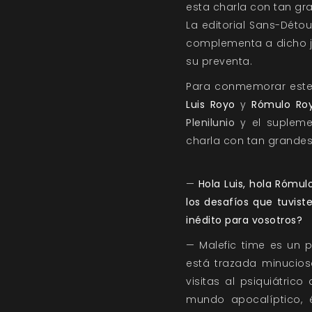
esta charla con tan gr
La editorial
Sans-Détou
complementa a dicho ju
su preventa.
Para conmemorar este
Luis Royo
y
Rómulo Roy
Plenilunio
y el supleme
charla con tan grandes
—
Hola Luis, hola Rómul
los desafíos que tuvist
inédito para vosotros?
— Malefic time es un pr
está trazada minucio
visitas al psiquiátric
mundo apocalíptico, 