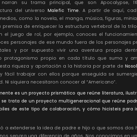
os narran su trama principal, que son Apocalypse, 11
ctura del universo
Malefic Time
. A partir de aquí, cad
medios, como la novela, el manga, música, figuras, miniat
premisa de enriquecer la estructura vertebral de la tril
 el juego de rol, por ejemplo, conoces el funcionamien
ces personajes de ese mundo fuera de los personajes pr
ales y por supuesto vivir una aventura propia dent
o protagonismo propio en cada título que suma y a
 esta riqueza y aportación a la historia por parte de
Nosol
 fácil trabajar con ellos porque enseguida se sumergi
. Ni siquiera necesitaron conocer al “Americano”.
ente es un proyecto prismático que reúne literatura, ilust
 se trata de un proyecto multigeneracional que reúne padr
biles de este tipo de colaboración, y cómo hicisteis para in
 a extenderse la idea de padre e hijo o que somos dos
e nos separa una diferencia de años. Nos conocimos en un