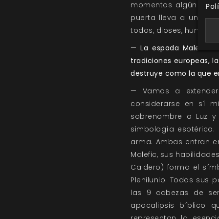
momentos algún “alado
Pol
puerta lleva a una his
todos, dioses, humanos
—
La espada Malefic es
tradiciones europeas, l
destruye como la que e
— Vamos a extendern
considerarse en sí mi
sobrenombre a Luz y
simbología esotérica.
arma. Ambas entran en
Malefic, sus habilidades
Caldero) forma el sím
Plenilunio. Todas sus
las 9 cabezas de ser
apocalipsis bíblico 
representan la esenci