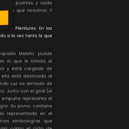
eno de puertas, y cada
s claro que nosotros. Y
o de Plenilunio. En las
do a la vez tanto la que
espada Malefic puede
es el que le brinda el
ma y está cargada de
ella está destinada al
uando Luz va armada de
o. Junto con el grial (el
a empuña representa el
ogía. Su pomo contiene
ia representada en el
otras simbologías que
, así como el ciclo de