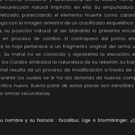
resurrección natural implícito en ella. Su empuñadura
etizado, potenciando el elemento muerte como catars
a con la imagen siniestra de un crucificado esquelético e
, su posición natural al ser blandida lo presenta enc
e en proceso de cambio. El contrapeso del pomo enc
 la hoja pertenece a un fragmento original del arma u
. Su metal no es conocido y representa la elevación, e
os Caídos simboliza la naturaleza de su rebelión, su ban
inal resulta de un proceso de modificación a través de di
durante los cuales se le ha ido dotando de nuevos co
bólico nuevo. Buena parte de estas piezas son extraíble
mo armas secundarias.
 nombre y su historia : Excalibur, Lige o Stormbringer. 