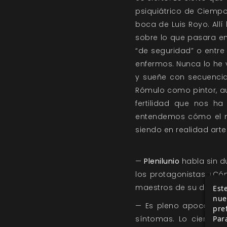
psiquiátrico de Ciempo
boca de Luis Royo. Allí 
sobre lo que pasara en
“de seguridad” o entre 
enfermos. Nunca lo he v
y sueñe con secuencias
Rómulo como pintor, a
fertilidad que nos h
entendemos cómo el mu
siendo en realidad arte
—
Plenilunio
habla sin du
los protagonistas ¿Có
maestros de su destino
Este
nue
— Es pleno apocalipsi
pre
Par
síntomas. Lo cierto 