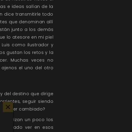
as e ideas salían de la
en dice transmitirle todo
ntes que denominan allí
 están junto a los demás
ue lo atesore en mi piel
 Luis como ilustrador y
 gustan los retos y la
acer. Muchas veces no
ajenos el uno del otro
y del destino que dirige
rientes, seguir siendo
 puede ser cambiado?
teriorizan un poco los
mentado ver en esos