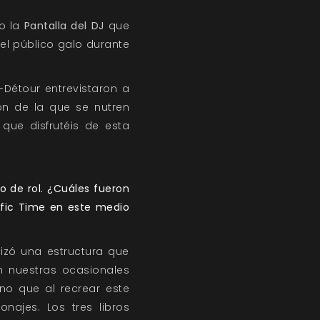
o la
Pantalla del DJ
que
el público galo durante
-Détour
entrevistaron a
n de la que se nutren
ue disfrutéis de esta
o de rol. ¿Cuáles fueron
lefic Time en este medio
alizó una estructura que
 nuestras ocasionales
ino que al recrear este
ajes. Los tres libros