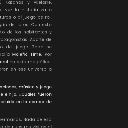
0 Katanas y Akelarre,
a vez la historia va a
uras o al juego de rol.
ogía de libros. Con esto
to de los habitantes y
otagonistas. Aparte de
ro del juego. Todo se
mplía
Malefic Time
. Por
orol
ha sido magnífica.
eron en ese universo a
raciones, música y juego
e e hijo. ¿Cuáles fueron
cluirlo en la carrera de
 hermanos. Nada de eso
a de nuestras visitas al