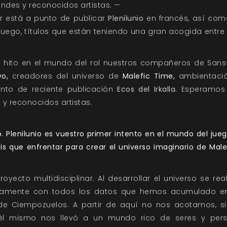
andes y reconocidos artistas. —
r
está a punto de publicar
Plenilunio
en francés, así com
ego, títulos que están teniendo una gran acogida entre 
 hito en el mundo del rol nuestros compañeros de
Sans
o,
creadores del universo de
Malefic Time,
ambientació
nto de reciente publicación
Ecos del Irkalla.
Esperamos q
 y reconocidos artistas.
o. Plenilunio es vuestro primer intento en el mundo del jueg
eis que enfrentar para crear el universo imaginario de Ma
oyecto multidisciplinar. Al desarrollar el universo se re
samente con todos los datos que hemos acumulado en
o de Ciempozuelos. A partir de aquí no nos acotamos, s
él mismo nos llevó a un mundo rico de seres y person