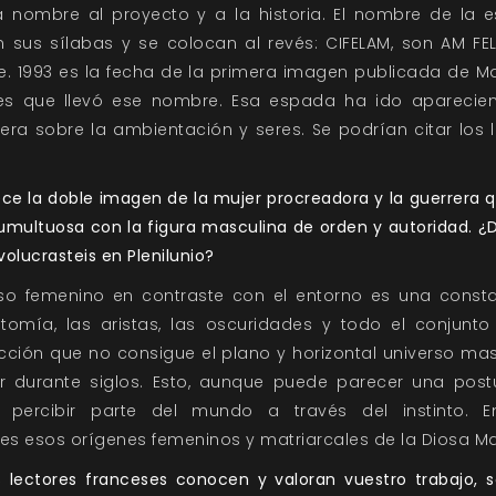
 nombre al proyecto y a la historia. El nombre de la e
n sus sílabas y se colocan al revés: CIFELAM, son AM FEL 
e. 1993 es la fecha de la primera imagen publicada de M
ones que llevó ese nombre. Esa espada ha ido aparecie
 sobre la ambientación y seres. Se podrían citar los libr
ece la doble imagen de la mujer procreadora y la guerrera
umultuosa con la figura masculina de orden y autoridad. 
olucrasteis en Plenilunio?
erso femenino en contraste con el entorno es una cons
atomía, las aristas, las oscuridades y todo el conjunto
cción que no consigue el plano y horizontal universo ma
urante siglos. Esto, aunque puede parecer una postur
e percibir parte del mundo a través del instinto.
s esos orígenes femeninos y matriarcales de la Diosa Ma
 lectores franceses conocen y valoran vuestro trabajo, s