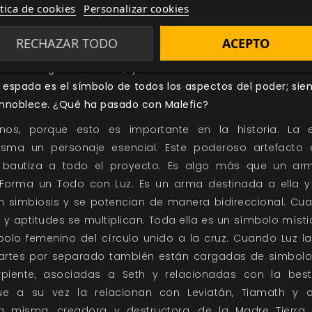
” fugazmente. Todo está escrito, pero en un pasillo ll
ítica de cookies
Personalizar cookies
toria y desenlace diferente. Los dioses no lo tienen má
RECHAZAR TODO
ACEPTO
, sucesos y sueños jugamos esta partida de la vida.
 un antiguo artefacto, y un elemento central del univers
a espada es el símbolo de todos los aspectos del poder; sien
nnoblece. ¿Qué ha pasado con Malefic?
os, porque esto es importante en la historia. La 
sma un personaje esencial. Este poderoso artefacto 
 bautiza a todo el proyecto. Es algo más que un ar
 Forma un Todo con Luz. Es un arma destinada a ella y 
 simbiosis y se potencian de manera bidireccional. C
 y aptitudes se multiplican. Toda ella es un símbolo místic
bolo femenino del círculo unido a la cruz. Cuando Luz l
 partes por separado también están cargadas de simbol
piente, asociadas a Seth y relacionadas con la best
que a su vez la relacionan con Leviatán, Tiamath y 
a misma, creadora y destructora, de la Madre Tierra