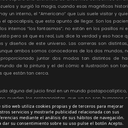
zuelos y surgió la magia, cuando esas magnificas histori
hay un interno, el “Americano” que Luis suele visitar y qui
 el apocalipsis, que esta apunto de llegar. Son los pacie
los internos “los fantasmas”; no están en los pasillos ni
isto pero sé que es real, Luis dice la verdad y eso hace q
 y diseños de este universo. Las carreras son distintas,
unque ambos somos conocedores de los dos mundos, nos
a proporcionado juntar dos modos tan distintos de h
ndo de la pintura y el del cómic e ilustración son tan 
s que están tan cerca.
da alguna del juicio final en un mundo postapocalíptico, 
mo pueden los protagonistas, que ya no son humanos cor
? Es decir, ¿está el futuro de la humanidad ya escrito, o
 sitio web utiliza cookies propias y de terceros para mejorar
stros servicios y mostrarle publicidad relacionada con sus
s dentro de poco, de hecho ya ha empezado y ya se ex
ferencias mediante el análisis de sus hábitos de navegación.
a dar su consentimiento sobre su uso pulse el botón Acepto.
es que algunos de los que han jugado
Plenilunio
han co