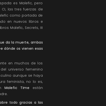
spada es Malefic, pero
CI, las tres fuerzas de
alefic como portada de
ndo en nuevos libros e
os Malefic, Secrets, III
 que da la muerte, ambas
¿De dónde os vienen esas
tante en muchos de los
 del universo femenino
sculino aunque se haya
a feminista, no lo es,
 En
Malefic Time
están
dre.
obre todo gracias a las