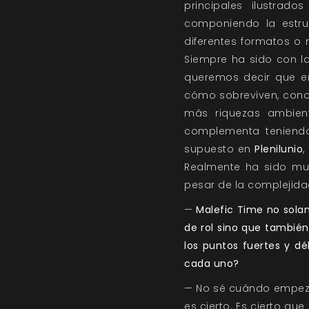
principales ilustrad
componiendo la estru
diferentes formatos o 
Siempre ha sido con la 
queremos decir que en
cómo sobreviven, cono
más riquezas ambient
complementa teniend
supuesto en
Plenilunio
,
Realmente ha sido muy
pesar de la complejidad
—
Malefic Time no solam
de rol sino que también
los puntos fuertes y dé
cada uno?
— No sé cuándo empezó
es cierto. Es cierto qu