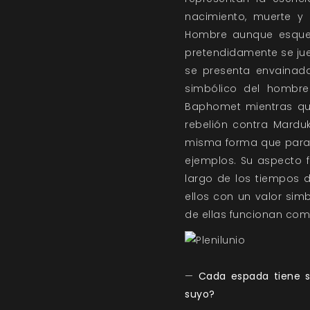
nacimiento, muerte y 
Hombre aunque esquel
pretendidamente se jueg
se presenta envainada
simbólico del hombr
Baphomet mientras que
rebelión contra Marduk
misma forma que para l
ejemplos. Su aspecto f
largo de los tiempos 
ellos con un valor sim
de ellas funcionan co
—
Cada espada tiene su
suyo?