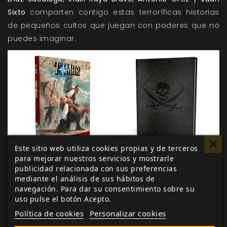
Sixto
comparten contigo estas terroríficas historias
de pequeños cultos que juegan con poderes que no
puedes imaginar.
Este sitio web utiliza cookies propias y de terceros
para mejorar nuestros servicios y mostrarle
7º Mar
publicidad relacionada con sus preferencias
mediante el análisis de sus hábitos de
Espadachines, intrigas, exploración y aventura en el
navegación. Para dar su consentimiento sobre su
continente de Théah, una tierra mágica y misteriosa
uso pulse el botón Acepto.
inspirada en nuestra propia Europa del siglo XVII.
Política de cookies
Personalizar cookies
Asumen el papel de un héroe inmerso en