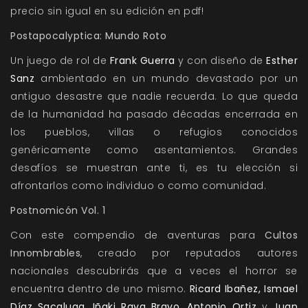
precio sin igual en su edición en pdf!
Postapocalyptica: Mundo Roto
Un juego de rol de
Frank Guerra
y con diseño de
Esther
Sanz
ambientado en un mundo devastado por un
antiguo desastre que nadie recuerda. Lo que queda
de la humanidad ha pasado décadas encerrada en
los pueblos, villas o refugios conocidos
genéricamente como asentamientos. Grandes
desafíos se muestran ante ti, es tu elección si
afrontarlos como individuo o como comunidad.
Postnomicón Vol. 1
Con este compendio de aventuras para
Cultos
Innombrables
, creado por reputados autores
nacionales descubrirás que a veces el horror se
encuentra dentro de uno mismo.
Ricard Ibañez, Ismael
Díaz Sacaluga, Iñaki Raya Bravo, Antonio Ortiz
y
Juan