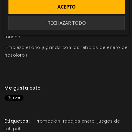
conspiraciones internacionales y maquinaciones
ACEPTO
siniestras, que protege a los verdaderos reyes y
reinas de Théah de malvados asesinos y que explora
RECHAZAR TODO
antiguas ruinas de una raza desaparecida hace
mucho.
¡Empieza el año jugando con las rebajas de enero de
Nosolorol!
Me gusta esto
Etiquetas:
Promoción
rebajas enero
juegos de
rol
pdf