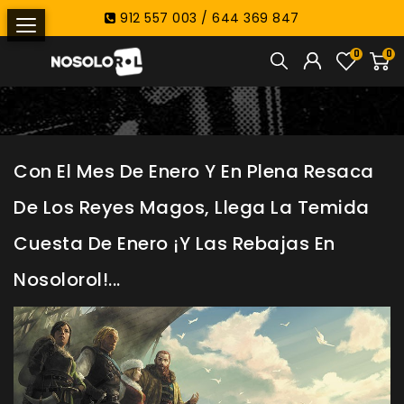
912 557 003 / 644 369 847
0
0
Con El Mes De Enero Y En Plena Resaca
De Los Reyes Magos, Llega La Temida
Cuesta De Enero ¡Y Las Rebajas En
Nosolorol!...